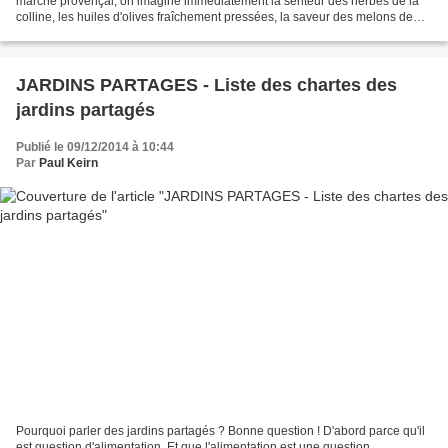
marché provençal, on imagine immédiatement la senteur des herbes de la
colline, les huiles d'olives fraîchement pressées, la saveur des melons de
l'été, une farandole de couleurs. Et...
JARDINS PARTAGES - Liste des chartes des
jardins partagés
Publié le 09/12/2014 à 10:44
Par
Paul Keirn
Pourquoi parler des jardins partagés ? Bonne question ! D'abord parce qu'il
est question d'alimentation. Et que l'alimentation est une question