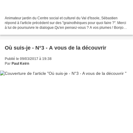
Animateur jardin du Centre social et culturel du Val d'Issole, Sébastien
répond à l'article précédent sur des "grainothèques pour quoi faire ?". Merci
à lui de poursuivre le dialogue.Qu'en pensez-vous ? A vos plumes ! Bonjour,
Je suis d'accord avec vous,...
Où suis-je - N°3 - A vous de la découvrir
Publié le 09/03/2017 à 19:38
Par
Paul Keirn