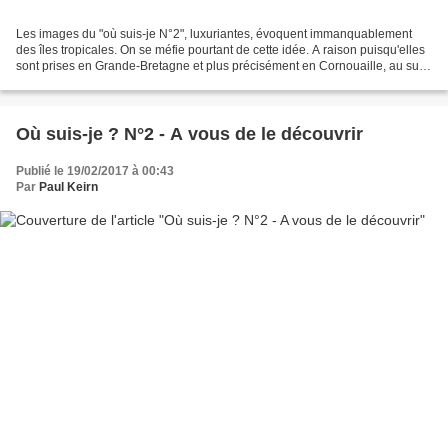
Les images du "où suis-je N°2", luxuriantes, évoquent immanquablement
des îles tropicales. On se méfie pourtant de cette idée. A raison puisqu'elles
sont prises en Grande-Bretagne et plus précisément en Cornouaille, au sud-
ouest de l'Angleterre. La carte...
Où suis-je ? N°2 - A vous de le découvrir
Publié le 19/02/2017 à 00:43
Par
Paul Keirn