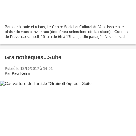
Bonjour à toute et à tous, Le Centre Social et Culturel du Val d'Issole a le
plaisir de vous convier aux (dernières) animations (de la saison): - Cannes
de Provence samedi, 16 juin de 9h à 17h au jardin partagé - Mise en sachet
de graines, mardi 26 juin...
Grainothèques...Suite
Publié le 12/10/2017 à 16:01
Par
Paul Keirn