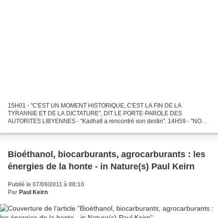
15H01 - "C'EST UN MOMENT HISTORIQUE, C'EST LA FIN DE LA
TYRANNIE ET DE LA DICTATURE", DIT LE PORTE-PAROLE DES
AUTORITES LIBYENNES - "Kadhafi a rencontré son destin". 14H59 - "NOUS
ANNONCONS AU MONDE QUE KADHAFI A ETE TUE" - Déclaration à la
presse du...
Bioéthanol, biocarburants, agrocarburants : les
énergies de la honte - in Nature(s) Paul Keirn
Publié le 07/09/2011 à 08:10
Par
Paul Keirn