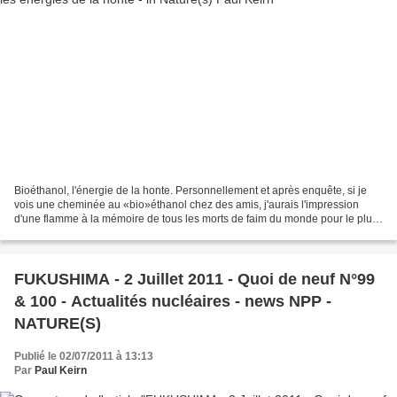
Bioéthanol, l'énergie de la honte. Personnellement et après enquête, si je
vois une cheminée au «bio»éthanol chez des amis, j'aurais l'impression
d'une flamme à la mémoire de tous les morts de faim du monde pour le plus
grand profit des multinationales...
FUKUSHIMA - 2 Juillet 2011 - Quoi de neuf N°99
& 100 - Actualités nucléaires - news NPP -
NATURE(S)
Publié le 02/07/2011 à 13:13
Par
Paul Keirn