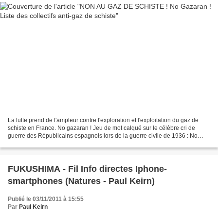
La lutte prend de l'ampleur contre l'exploration et l'exploitation du gaz de
schiste en France. No gazaran ! Jeu de mot calqué sur le célèbre cri de
guerre des Républicains espagnols lors de la guerre civile de 1936 : No
pasaran ! "Ils ne passeront pas",...
FUKUSHIMA - Fil Info directes Iphone-
smartphones (Natures - Paul Keirn)
Publié le 03/11/2011 à 15:55
Par
Paul Keirn