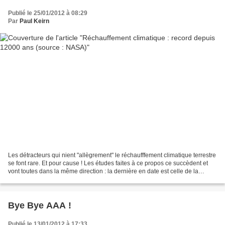
Publié le 25/01/2012 à 08:29
Par
Paul Keirn
Les détracteurs qui nient "allègrement" le réchaufffement climatique terrestre
se font rare. Et pour cause ! Les études faites à ce propos ce succèdent et
vont toutes dans la même direction : la dernière en date est celle de la
NASA. L'équipe de James...
Bye Bye AAA !
Publié le 13/01/2012 à 17:33