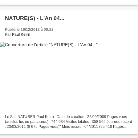
alternative, ni technique, ni scientifique,...
NATURE(S) - L'An 04...
Publié le 16/12/2012 à 00:22
Par
Paul Keirn
Le Site NATURES-Paul Keirn : Date de création : 22/09/2009 Pages vues
(articles lus ou parcourus) : 744 034 Visites totales : 358 565 Journée record
: 23/03/2011 (8 675 Pages vues)* Mois record : 04/2011 (95 418 Pages
vues) NATURE(S) pourrait se résumer...