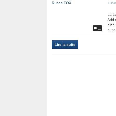
1 Déc
La Le
Add a
nibh,
…
nunc 
Lire la suite