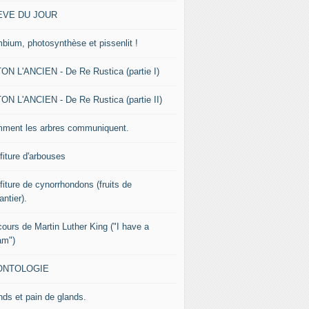
EVE DU JOUR
bium, photosynthèse et pissenlit !
ON L'ANCIEN - De Re Rustica (partie I)
ON L'ANCIEN - De Re Rustica (partie II)
ment les arbres communiquent.
fiture d'arbouses
fiture de cynorrhondons (fruits de
lantier).
cours de Martin Luther King ("I have a
am")
ONTOLOGIE
nds et pain de glands.