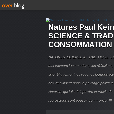
Natures Paul Kei
SCIENCE & TRAD
CONSOMMATION 
NATURES, SCIENCE & TRADITIONS, CO
aux lecteurs les émotions, les réflexions,
scientifiquement les recettes léguées pa
nature s'inscrit dans le paysage politique 
Natures, qui lui a fait perdre la moitié de
représailles vont pouvoir commencer !!!