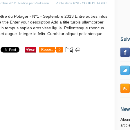
embre 2012
, Rédigé par Paul Keirn
Publié dans
#CV - COUP DE POUCE
ttre du Potager - N°1 - Septembre 2013 Entre autres infos
 title Enter your description Add a title turpis ullamcorper
 in tempus sapien eros vitae ligula. Pellentesque rhoncus
et augue. Integer id felis. Curabitur aliquet pellentesque...
Suiv
Repost
0
News
Abonn
articl