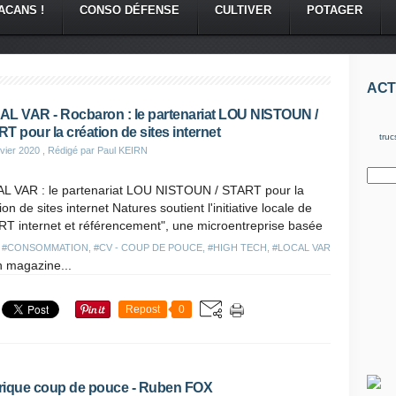
ACANS !
CONSO DÉFENSE
CULTIVER
POTAGER
ACT
L VAR - Rocbaron : le partenariat LOU NISTOUN /
T pour la création de sites internet
truc
vier 2020
, Rédigé par Paul KEIRN
L VAR : le partenariat LOU NISTOUN / START pour la
ion de sites internet Natures soutient l'initiative locale de
RT internet et référencement", une microentreprise basée
s
#CONSOMMATION
,
#CV - COUP DE POUCE
,
#HIGH TECH
,
#LOCAL VAR
n magazine...
Repost
0
ique coup de pouce - Ruben FOX