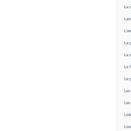
La 
Lact
L'a
La 
La 
Le 
Le p
Les
Les
Lin
List