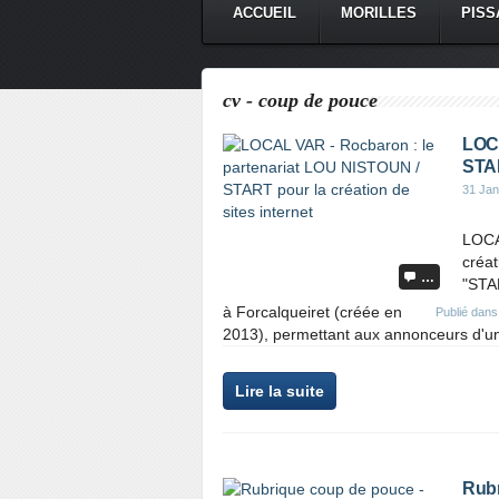
ACCUEIL
MORILLES
PISS
CONTACT
cv - coup de pouce
LOCA
STAR
31 Jan
LOCA
créat
…
"STA
à Forcalqueiret (créée en
Publié dan
2013), permettant aux annonceurs d'u
Lire la suite
Rubr