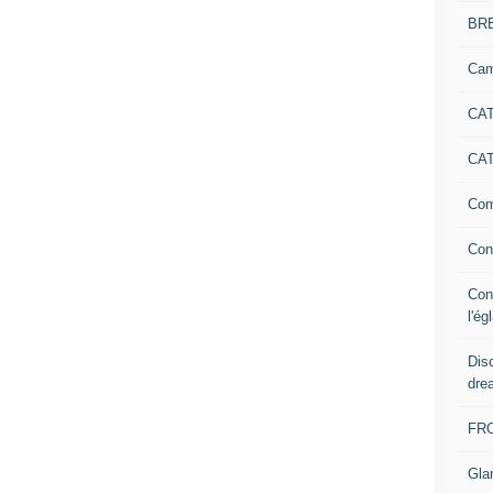
BR
Cam
CAT
CAT
Com
Con
Con
l'ég
Dis
dre
FR
Gla