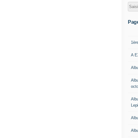
Pag
1èr
A E
Albu
Alb
oct
Alb
Lep
Alb
Alb