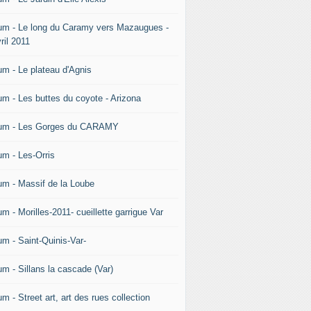
um - Le long du Caramy vers Mazaugues -
ril 2011
um - Le plateau d'Agnis
um - Les buttes du coyote - Arizona
um - Les Gorges du CARAMY
um - Les-Orris
um - Massif de la Loube
m - Morilles-2011- cueillette garrigue Var
um - Saint-Quinis-Var-
um - Sillans la cascade (Var)
m - Street art, art des rues collection