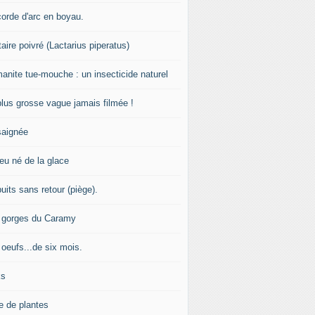
corde d'arc en boyau.
aire poivré (Lactarius piperatus)
manite tue-mouche : un insecticide naturel
plus grosse vague jamais filmée !
saignée
feu né de la glace
uits sans retour (piège).
 gorges du Caramy
 oeufs...de six mois.
ks
e de plantes