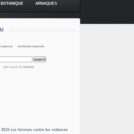
BOTANIQUE
ARNAQUES
U
s astuces
recherche avancée
site search
by
freefind