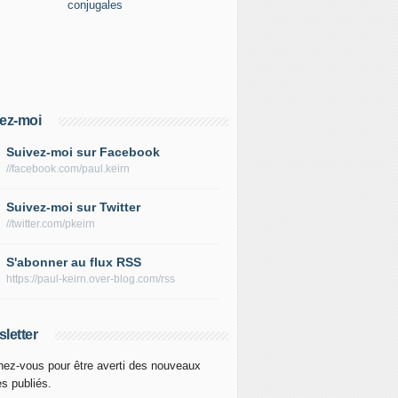
ez-moi
Suivez-moi sur Facebook
//facebook.com/paul.keirn
Suivez-moi sur Twitter
//twitter.com/pkeirn
S'abonner au flux RSS
https://paul-keirn.over-blog.com/rss
letter
ez-vous pour être averti des nouveaux
es publiés.