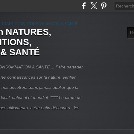
rn NATURES,
ITIONS,
& SANTÉ
NSOMMATION & SANTÉ,... Faire partager
 les connaissances sur la nature, vérifier
r nos ancêtres. Sans jamais oublier que la
local, national et mondial. ***** Le pirate de
 ses utilisateurs, a été enfin découvert : les