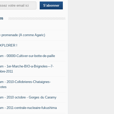
es
e promenade (A comme Agaric)
XPLORER !
m - 00000-Cultiver-sur-botte-de-paille
um - 1er-Marche-BIO-a-Brignoles---7-
obre-2011
um - 2010-Collobrieres-Chataignes-
iotes
um - 2010 octobre - Gorges du Caramy
um - 2011-centrale-nucleaire-fukushima