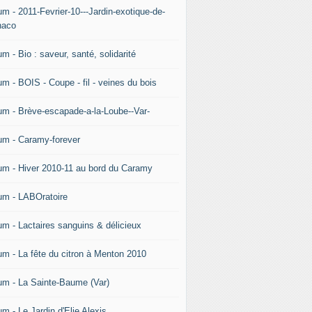
um - 2011-Fevrier-10---Jardin-exotique-de-
aco
m - Bio : saveur, santé, solidarité
um - BOIS - Coupe - fil - veines du bois
um - Brève-escapade-a-la-Loube--Var-
um - Caramy-forever
um - Hiver 2010-11 au bord du Caramy
um - LABOratoire
um - Lactaires sanguins & délicieux
um - La fête du citron à Menton 2010
um - La Sainte-Baume (Var)
m - Le Jardin d'Elie Alexis