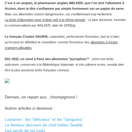
C'est à un anglais, le pharmacien anglais WALKER, que l'on doit l'allumette à
friction, dont la tête s'enflamme par simple frottement sur un papier de verre.
Mais ces allumettes restent dangereuses, car s'enflammant trop facilement.
La boîte d'allumettes avec frottoir naît à la même période
. La plus ancienne, inventée
et commercialisée par WALKER, date de 1830[/g].
Le français Charles SAURIA,
cependant, perfectionne l'invention, tant et si bien
qu'on peut en définitive le considérer comme l'inventeur des
allumettes à friction
vraiment utilisables
.
Dès 1832, on vend à Paris des allumettes "pyrogènes"*
,
(dont une boîte
spécimen, conservée à la Bibliothèque Nationale, et très joliment ornée, semble bien
être la plus ancienne boîte française connue).
Demain, on repart aux...champignons !
Autres articles ci dessous :
Lactaires : les "délicieux" et les "sanguins"
Le fameux discours du chef indien Seattle
Les oeufs de six mois