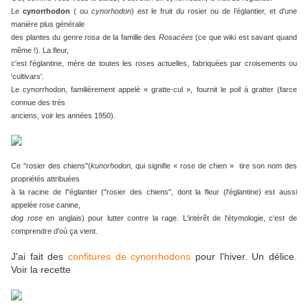
Le
cynorrhodon
( ou
cynorhodon
) est le fruit du rosier ou de l’églantier, et d'une
manière plus générale
des plantes du genre
rosa
de la famille des
Rosacées
(ce que wiki est savant quand
même !). La fleur,
c'est l'églantine, mère de toutes les roses actuelles, fabriquées par croisements ou
'cultivars'.
Le cynorrhodon, familièrement appelé « gratte-cul », fournit le poil à gratter (farce
connue des très
anciens, voir les années 1950).
Ce "rosier des chiens"(
kunorhodon
, qui signifie « rose de chien » tire son nom des
propriétés attribuées
à la racine de l''églantier ("rosier des chiens", dont la fleur (l'églantine) est aussi
appelée rose canine,
dog rose
en anglais) pour lutter contre la rage. L'intérêt de l'étymologie, c'est de
comprendre d'où ça vient.
J'ai fait des
confitures de cynorrhodons
pour l'hiver. Un délice.
Voir la recette