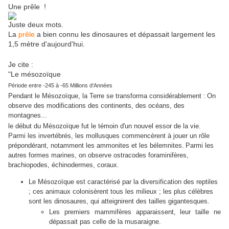
Une prêle !
Juste deux mots.
La
prêle
a bien connu les dinosaures et dépassait largement les
1,5 mètre d'aujourd'hui.
Je cite :
"Le mésozoïque
Période entre -245 à -65 Millions d'Années
Pendant le Mésozoïque, la Terre se transforma considérablement :
On
observe des modifications des continents, des océans, des
montagnes...
le début du Mésozoïque fut le témoin d'un nouvel essor de la vie.
Parmi les invertébrés, les mollusques commencèrent à jouer un rôle
prépondérant, notamment les ammonites et les bélemnites.
Parmi les
autres formes marines, on observe ostracodes foraminifères,
brachiopodes, échinodermes, coraux.
Le Mésozoïque est caractérisé par la diversification des reptiles
; ces animaux colonisèrent tous les milieux ; les plus célèbres
sont les dinosaures, qui atteignirent des tailles gigantesques.
Les premiers mammifères apparaissent, leur taille ne
dépassait pas celle de la musaraigne.