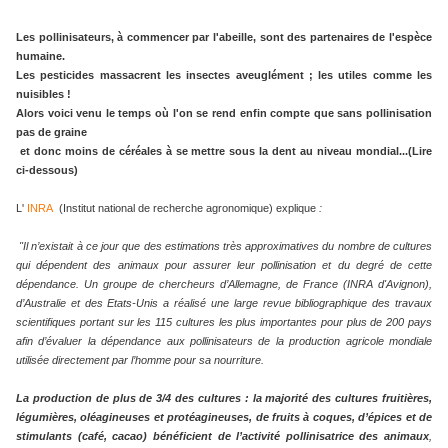
Les pollinisateurs, à commencer par l'abeille, sont des partenaires de l'espèce
humaine.
Les pesticides massacrent les insectes aveuglément ; les utiles comme les
nuisibles !
Alors voici venu le temps où l'on se rend enfin compte que sans pollinisation
pas de graine
et donc moins de céréales à se mettre sous la dent au niveau mondial...(Lire
ci-dessous)
L'
INRA
(Institut national de recherche agronomique) explique
:
"Il n’existait à ce jour que des estimations très approximatives du nombre de cultures
qui dépendent des animaux pour assurer leur pollinisation et du degré de cette
dépendance. Un groupe de chercheurs d’Allemagne, de France (INRA d'Avignon),
d’Australie et des Etats-Unis a réalisé une large revue bibliographique des travaux
scientifiques portant sur les 115 cultures les plus importantes pour plus de 200 pays
afin d’évaluer la dépendance aux pollinisateurs de la production agricole mondiale
utilisée directement par l’homme pour sa nourriture.
La production de plus de 3/4 des cultures : la majorité des cultures fruitières,
légumières, oléagineuses et protéagineuses, de fruits à coques, d’épices et de
stimulants (café, cacao) bénéficient de l’activité pollinisatrice des animaux
,