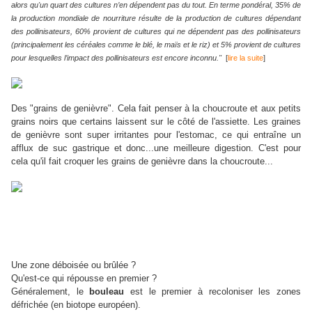
alors qu'un quart des cultures n’en dépendent pas du tout. En terme pondéral, 35% de
la production mondiale de nourriture résulte de la production de cultures dépendant
des pollinisateurs, 60% provient de cultures qui ne dépendent pas des pollinisateurs
(principalement les céréales comme le blé, le maïs et le riz) et 5% provient de cultures
pour lesquelles l’impact des pollinisateurs est encore inconnu."
[
lire la suite
]
Des "grains de genièvre". Cela fait penser à la choucroute et aux petits
grains noirs que certains laissent sur le côté de l'assiette. Les graines
de genièvre sont super irritantes pour l'estomac, ce qui entraîne un
afflux de suc gastrique et donc...une meilleure digestion. C'est pour
cela qu'il fait croquer les grains de genièvre dans la choucroute...
Une zone déboisée ou brûlée ?
Qu'est-ce qui répousse en premier ?
Généralement, le
bouleau
est le premier à recoloniser les zones
défrichée (en biotope européen).