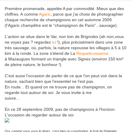
Première promenade, appelée A par commodité. Mieux que des
chiffres. A comme
Agaric
, parce que j'ai choisi de photographier
chaque recherche de champignons en cet automne 2009
(l'Agaric champêtre est le "champignon de Paris"...sauvage).
L'action se situe dans le Var, non loin de Brignoles (ah non,vous
ne voyez pas ? regardez
ici
!), plus précisément dans une zone
très sauvage, où, parfois, la nature repousse les villages à 5 à 10
kim à la ronde. La zone s'étend de La
Roquebrussanne
à Mazaugues formant un triangle avec Signes (environ 150 km²
de pleine nature, le bonheur !).
C'est aussi l'occasion de parler de ce que l'on peut voir dans la
nature, sachant bien que l'essentiel ne l'est pas.
En route... Et quand on ne trouve pas de champignon, on
regarde tout autour de soi. Je vous invite à me
suivre...
En ce 28 septembre 2009, pas de champignons à l'horizon.
L'occasion de regarder autour de soi.
Oui, comme vous vous le disiez, c'est bien un cynorhodon, le fruit de l'églantier