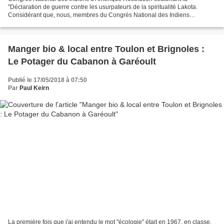
"Déclaration de guerre contre les usurpateurs de la spiritualité Lakota.
Considérant que, nous, membres du Congrès National des Indiens
d'Amérique des États-Unis, invoquant la bénédiction...
Manger bio & local entre Toulon et Brignoles :
Le Potager du Cabanon à Garéoult
Publié le 17/05/2018 à 07:50
Par
Paul Keirn
La première fois que j'ai entendu le mot "écologie" était en 1967, en classe,