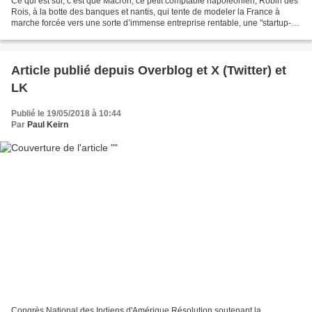
Ce qui est sûr, c’est que Macron, ce petit comptable napoléonien, Robin des
Rois, à la botte des banques et nantis, qui tente de modeler la France à
marche forcée vers une sorte d’immense entreprise rentable, une "startup-
nation", omettant juste de ses...
Article publié depuis Overblog et X (Twitter) et
LK
Publié le 19/05/2018 à 10:44
Par
Paul Keirn
Congrès National des Indiens d'Amérique Résolution soutenant la