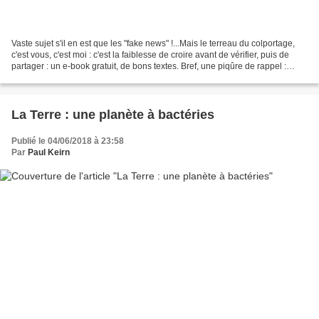
Vaste sujet s'il en est que les "fake news" !...Mais le terreau du colportage,
c'est vous, c'est moi : c'est la faiblesse de croire avant de vérifier, puis de
partager : un e-book gratuit, de bons textes. Bref, une piqûre de rappel :
https://cdn.thec...
La Terre : une planète à bactéries
Publié le 04/06/2018 à 23:58
Par
Paul Keirn