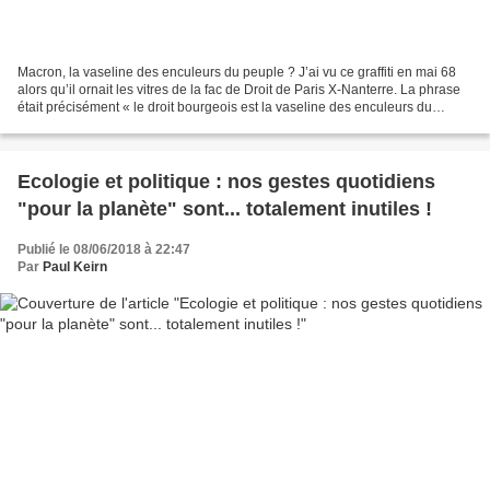
Macron, la vaseline des enculeurs du peuple ? J’ai vu ce graffiti en mai 68
alors qu’il ornait les vitres de la fac de Droit de Paris X-Nanterre. La phrase
était précisément « le droit bourgeois est la vaseline des enculeurs du
peuple ». Plus châtié,...
Ecologie et politique : nos gestes quotidiens
"pour la planète" sont... totalement inutiles !
Publié le 08/06/2018 à 22:47
Par
Paul Keirn