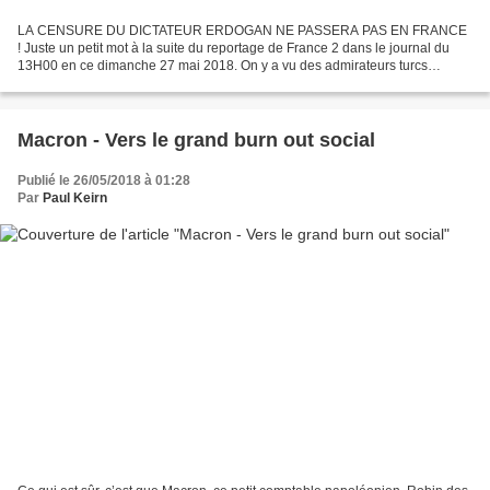
LA CENSURE DU DICTATEUR ERDOGAN NE PASSERA PAS EN FRANCE
! Juste un petit mot à la suite du reportage de France 2 dans le journal du
13H00 en ce dimanche 27 mai 2018. On y a vu des admirateurs turcs
installés en France, au Pontet, recouvrir les affichettes...
Macron - Vers le grand burn out social
Publié le 26/05/2018 à 01:28
Par
Paul Keirn