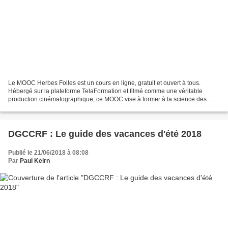
Le MOOC Herbes Folles est un cours en ligne, gratuit et ouvert à tous.
Hébergé sur la plateforme TelaFormation et filmé comme une véritable
production cinématographique, ce MOOC vise à former à la science des
"mauvaises herbes", renommées Herbes Folles...
DGCCRF : Le guide des vacances d'été 2018
Publié le 21/06/2018 à 08:08
Par
Paul Keirn