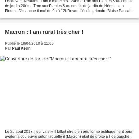
Local Var - Néoules - Dim 6 mai 2018 : 20ème Troc aux Plantes & aux outils
de jardin 20ème Troc aux Plantes & aux outils de jardin de Néoules en
Fleurs - Dimanche 6 mai de 9h à 12hDevant l’école primaire Blaise Pascal
de Néoules. L'association « Néoules...
Macron : I am rural très cher !
Publié le 10/04/2018 à 11:05
Par
Paul Keirn
Le 25 août 2017, j’écrivais :« Il fallait être bien peu formé politiquement pour
avaler la couleuvre selon laquelle il (Macron) était de droite ET de gauche,