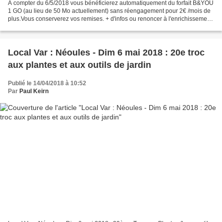
A compter du 6/5/2018 vous bénéficierez automatiquement du forfait B&YOU
1 GO (au lieu de 50 Mo actuellement) sans réengagement pour 2€ /mois de
plus.Vous conserverez vos remises. + d'infos ou renoncer à l'enrichissement
du htpp://po.st/BYOU1Go Voilà...
Local Var : Néoules - Dim 6 mai 2018 : 20e troc
aux plantes et aux outils de jardin
Publié le 14/04/2018 à 10:52
Par
Paul Keirn