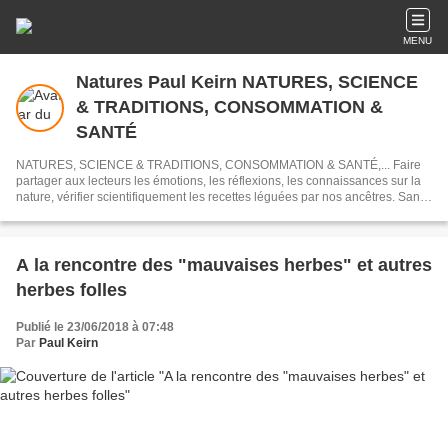
MENU
Natures Paul Keirn NATURES, SCIENCE
& TRADITIONS, CONSOMMATION &
SANTÉ
NATURES, SCIENCE & TRADITIONS, CONSOMMATION & SANTÉ,... Faire
partager aux lecteurs les émotions, les réflexions, les connaissances sur la
nature, vérifier scientifiquement les recettes léguées par nos ancêtres. Sans
jamais oublier que la nature s'inscrit dans le paysage politique local,
national et mondial. ***** Le pirate de Natures, qui lui a fait perdre la moitié
de ses utilisateurs, a été enfin découvert : les représailles vont pouvoir
commencer !!!
A la rencontre des "mauvaises herbes" et autres
herbes folles
Publié le 23/06/2018 à 07:48
Par
Paul Keirn