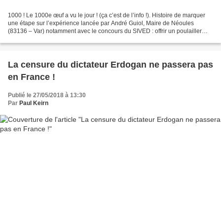
1000 ! Le 1000e œuf a vu le jour ! (ça c’est de l’info !). Histoire de marquer
une étape sur l’expérience lancée par André Guiol, Maire de Néoules
(83136 – Var) notamment avec le concours du SIVED : offrir un poulailler
d'une valeur de 210 € à qui s’engageait...
La censure du dictateur Erdogan ne passera pas
en France !
Publié le 27/05/2018 à 13:30
Par
Paul Keirn