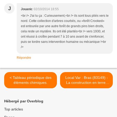
J
Jouanic
02/10/2014 18:55
<br /> J'ai lu ça : Curieusement,<br /> ils sont tous pliés vers le
nord. Cette collection d'arbres courbés, ou «forêt Crooked»
est entourée par une autre forêt de grands pins bien droits,
cela reste un mystère. Ils ont été plantés<br /> vers 1930, et
ont réussi à croître pendant 7 à 10 ans avant de s'enfoncer,
puis se tordre sans intervention humaine ou mécanique !<br
/>
Répondre
< Tableau périodique des
Local Var : Bras (83149) -
éléments chimiques.
La construction en terre-
paille, ça vous dit ? La
"Graine indocile" vous dit
tout. >
Hébergé par Overblog
Top articles