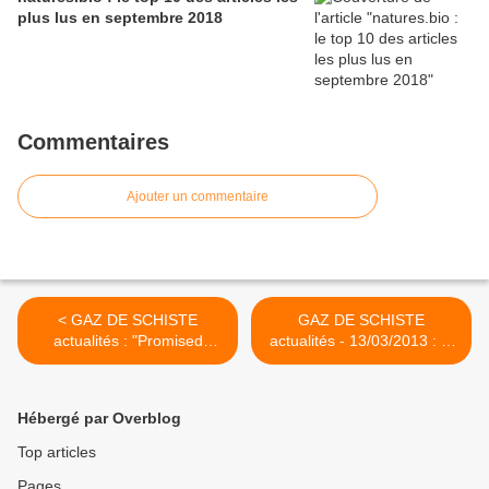
plus lus en septembre 2018
Commentaires
Ajouter un commentaire
< GAZ DE SCHISTE
GAZ DE SCHISTE
actualités : "Promised
actualités - 13/03/2013 : le
Land", le film qui dit "non au
collectif des artistes new
gaz de schiste" - 17 avril
yorkais - "Artists Against
2013 dans les salles.
Fracking" - chante contre
Hébergé par Overblog
l'exploitation du gaz de
schiste et les projets du
Top articles
sénateur Cuomo. >
Pages