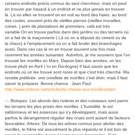
certains endroits précis connus du seul chercheur, mais on peut
en trouver par hasard à un endroit et ne plus jamais en trouver
là. Là où elles se trouvent on en voit au bord des haies, au bord
des routes, souvent prés de vieilles pierres (vieilles murailles,
ruines..) prés de plantations de pommiers, celà est trés
variable.On en trouve parfois dans des jardins ou des terrains où
on a fait de la maçonnerie ( Là ou on a déposé du ciment ou de
la chaux) à l'emplacement où on a fait bruler des branchages
aussi. Dans ces cas là on en trouve souvent une fois mais
rarement les années suivantes .Autrefois, je me souviens que l'on
trouvait les morilles en Mars. Depuis bien des années; on les
trouve pluôt en Avril ( Ici en Dordogne) Il faut savoir que les
endroits où on les trouve sont rares et que c'est trés cherché. Ma
recette préférée: une omellete de morilles c'est divin; mais il faut
savoir la préparer. Bonne chance . Jean Paul
http://www.zeitoun.net/articles/la-chasse-aux-morilles/start
--- Biotopes: Les abords des rivières et des ruisseaux sont parmi
les terrains les plus prisés des morilles. L'humidité, le sol
sablonneux et les essences qui s'y développent, mais aussi
parfois le dérangement régulier des crues sont autant de facteurs
favorables. Arbres: De tous les arbres connus pour abriter des
morilles, le frêne est assurément le plus répandu et il est bon de