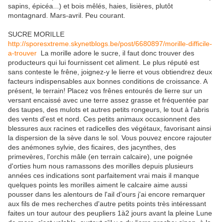
sapins, épicéa...) et bois mêlés, haies, lisières, plutôt
montagnard. Mars-avril. Peu courant.
SUCRE MORILLE
http://sporesxtreme.skynetblogs.be/post/6680897/morille-difficile-
a-trouver
La morille adore le sucre, il faut donc trouver des
producteurs qui lui fournissent cet aliment. Le plus réputé est
sans conteste le frêne, joignez-y le lierre et vous obtiendrez deux
facteurs indispensables aux bonnes conditions de croissance. A
présent, le terrain! Placez vos frênes entourés de lierre sur un
versant encaissé avec une terre assez grasse et fréquentée par
des taupes, des mulots et autres petits rongeurs, le tout à l'abris
des vents d'est et nord. Ces petits animaux occasionnent des
blessures aux racines et radicelles des végétaux, favorisant ainsi
la dispersion de la sève dans le sol. Vous pouvez encore rajouter
des anémones sylvie, des ficaires, des jacynthes, des
primevères, l'orchis mâle (en terrain calcaire), une poignée
d'orties hum nous ramassons des morilles depuis plusieurs
années ces indications sont parfaitement vrai mais il manque
quelques points les morilles aiment le calcaire aime aussi
pousser dans les alentours de l'ail d'ours j'ai encore remarquer
aux fils de mes recherches d'autre petits points très intéressant
faites un tour autour des peupliers 1à2 jours avant la pleine Lune