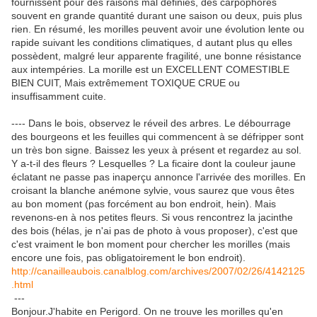
fournissent pour des raisons mal définies, des carpophores
souvent en grande quantité durant une saison ou deux, puis plus
rien. En résumé, les morilles peuvent avoir une évolution lente ou
rapide suivant les conditions climatiques, d autant plus qu elles
possèdent, malgré leur apparente fragilité, une bonne résistance
aux intempéries. La morille est un EXCELLENT COMESTIBLE
BIEN CUIT, Mais extrêmement TOXIQUE CRUE ou
insuffisamment cuite.
---- Dans le bois, observez le réveil des arbres. Le débourrage
des bourgeons et les feuilles qui commencent à se défripper sont
un très bon signe. Baissez les yeux à présent et regardez au sol.
Y a-t-il des fleurs ? Lesquelles ? La ficaire dont la couleur jaune
éclatant ne passe pas inaperçu annonce l'arrivée des morilles. En
croisant la blanche anémone sylvie, vous saurez que vous êtes
au bon moment (pas forcément au bon endroit, hein). Mais
revenons-en à nos petites fleurs. Si vous rencontrez la jacinthe
des bois (hélas, je n'ai pas de photo à vous proposer), c'est que
c'est vraiment le bon moment pour chercher les morilles (mais
encore une fois, pas obligatoirement le bon endroit).
http://canailleaubois.canalblog.com/archives/2007/02/26/4142125
.html
---
Bonjour.J'habite en Perigord. On ne trouve les morilles qu'en