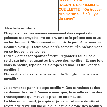
NOUVEL ARTICLE
RACONTE LA PREMIERE
CUEILLETTE : "Où trouver
des morilles : là où il y a
du sucre"
Morchella esculenta
Chaque année, les voisins ramenaient des cageots du
précieux ascomycète, me dit-on. Une idée précise des lieux
où les trouver ? Globalement oui, mais le problème avec les
morilles c'est qu'il faut savoir précisément, très précisément,
où se trouvent les tâches.
L'idée vient assez spontanément :
regarder « tout » ce qui
se dit sur internet quant au biotope des morilles
!
Et une fois
dans la nature, repérer les biotopes ad hoc...et trouver des
morilles !
Chose dite, chose faite, le moteur de Google commence à
travailler.
Je commence par « biotope morille ». Des centaines et des
centaines de sites ! Première remarque, la morille est un des
champignons qui motive le plus les internautes.
Le bloc-note ouvert, je copie et je colle l'adresse du site et
l'extrait de texte qui indique quel est le biotope des morilles.