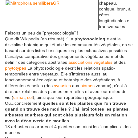
chapeau,
conique, brun, à
côtes
longitudinales et
transversales.
Faisons un peu de "phytosociologie" !
Que dit Wikipedia (en résumé) :"La
phytosociologie
est la
discipline botanique qui étudie les communautés végétales, en se
basant sur des listes floristiques les plus exhaustives possibles
L'analyse comparative des groupements végétaux permet de
définir des catégories abstraites
associations végétales
et des
phytotypes
La phytosociologie décrit les relations spatio-
temporelles entre végétaux. Elle s'intéresse aussi au
fonctionnement écologique et botanique des végétations, à
différentes échelles (des
synusies
aux
biomes
zonaux), c'est-à-
dire aux relations des plantes entre elles et avec leur milieu de
vie (
climat
,
sol
), ainsi que leur répartition géographique.
Ou...concrètement
quelles sont les plantes que l'on trouve
quand on trouve des morilles ? J'ai listé toutes les plantes,
arbustes et arbres qui sont cités plusieurs fois en relation
avec la découverte de morilles.
13 arbustes ou arbres et 4 plantes sont ainsi les "complices" des
morilles...