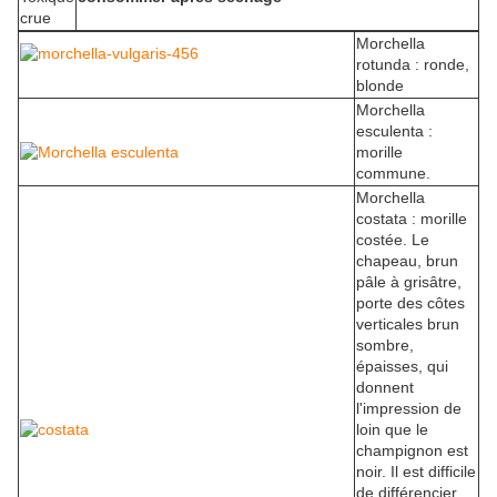
crue
Morchella
rotunda : ronde,
blonde
Morchella
esculenta :
morille
commune.
Morchella
costata : morille
costée. Le
chapeau, brun
pâle à grisâtre,
porte des côtes
verticales brun
sombre,
épaisses, qui
donnent
l'impression de
loin que le
champignon est
noir. Il est difficile
de différencier