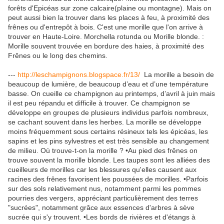
forêts d'Epicéas sur zone calcaire(plaine ou montagne). Mais on
peut aussi bien la trouver dans les places à feu, à proximité des
frênes ou d'entrepôt à bois. C'est une morille que l'on arrive à
trouver en Haute-Loire. Morchella rotunda ou Morille blonde. :
Morille souvent trouvée en bordure des haies, à proximité des
Frênes ou le long des chemins.
---
http://leschampignons.blogspace.fr/13/
La morille a besoin de
beaucoup de lumière, de beaucoup d’eau et d’une température
basse. On cueille ce champignon au printemps, d’avril à juin mais
il est peu répandu et difficile à trouver. Ce champignon se
développe en groupes de plusieurs individus parfois nombreux,
se cachant souvent dans les herbes. La morille se développe
moins fréquemment sous certains résineux tels les épicéas, les
sapins et les pins sylvestres et est très sensible au changement
de milieu. Où trouve-t-on la morille ? •Au pied des frênes on
trouve souvent la morille blonde. Les taupes sont les alliées des
cueilleurs de morilles car les blessures qu'elles causent aux
racines des frênes favorisent les poussées de morilles. •Parfois
sur des sols relativement nus, notamment parmi les pommes
pourries des vergers, appréciant particulièrement des terres
"sucrées", notamment grâce aux essences d'arbres à sève
sucrée qui s'y trouvent. •Les bords de rivières et d'étangs à