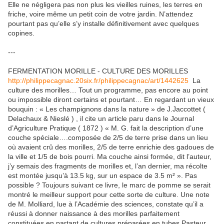
Elle ne négligera pas non plus les vieilles ruines, les terres en
friche, voire même un petit coin de votre jardin. N’attendez
pourtant pas qu’elle s’y installe définitivement avec quelques
copines.
---
FERMENTATION MORILLE - CULTURE DES MORILLES
http://philippecagnac.20six.fr/philippecagnac/art/1442625
La
culture des morilles… Tout un programme, pas encore au point
ou impossible diront certains et pourtant… En regardant un vieux
bouquin : « Les champignons dans la nature » de J.Jaccottet (
Delachaux & Nieslé ) , il cite un article paru dans le Journal
d’Agriculture Pratique ( 1872 ) « M. G. fait la description d’une
couche spéciale….composée de 2/5 de terre prise dans un lieu
où avaient crû des morilles, 2/5 de terre enrichie des gadoues de
la ville et 1/5 de bois pourri. Ma couche ainsi formée, dit l’auteur,
j’y semais des fragments de morilles et, l’an dernier, ma récolte
est montée jusqu’à 13.5 kg, sur un espace de 3.5 m² ». Pas
possible ? Toujours suivant ce livre, le marc de pomme se serait
montré le meilleur support pour cette sorte de culture. Une note
de M. Molliard, lue à l’Académie des sciences, constate qu’il a
réussi à donner naissance à des morilles parfaitement
constituées en partant de cultures préparées en tubes Pasteur