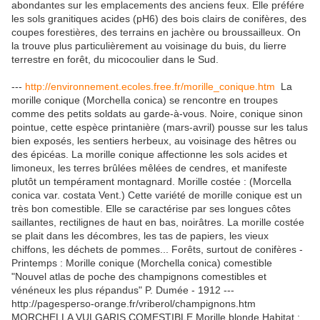
abondantes sur les emplacements des anciens feux. Elle préfére
les sols granitiques acides (pH6) des bois clairs de conifères, des
coupes forestières, des terrains en jachère ou broussailleux. On
la trouve plus particulièrement au voisinage du buis, du lierre
terrestre en forêt, du micocoulier dans le Sud.
---
http://environnement.ecoles.free.fr/morille_conique.htm
La
morille conique (Morchella conica) se rencontre en troupes
comme des petits soldats au garde-à-vous. Noire, conique sinon
pointue, cette espèce printanière (mars-avril) pousse sur les talus
bien exposés, les sentiers herbeux, au voisinage des hêtres ou
des épicéas. La morille conique affectionne les sols acides et
limoneux, les terres brûlées mêlées de cendres, et manifeste
plutôt un tempérament montagnard. Morille costée : (Morcella
conica var. costata Vent.) Cette variété de morille conique est un
très bon comestible. Elle se caractérise par ses longues côtes
saillantes, rectilignes de haut en bas, noirâtres. La morille costée
se plait dans les décombres, les tas de papiers, les vieux
chiffons, les déchets de pommes... Forêts, surtout de conifères -
Printemps : Morille conique (Morchella conica) comestible
"Nouvel atlas de poche des champignons comestibles et
vénéneux les plus répandus" P. Dumée - 1912 ---
http://pagesperso-orange.fr/vriberol/champignons.htm
MORCHELLA VULGARIS COMESTIBLE Morille blonde Habitat :