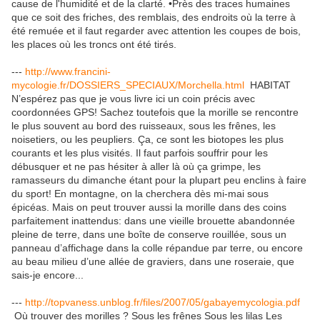
cause de l'humidité et de la clarté. •Près des traces humaines
que ce soit des friches, des remblais, des endroits où la terre à
été remuée et il faut regarder avec attention les coupes de bois,
les places où les troncs ont été tirés.
---
http://www.francini-
mycologie.fr/DOSSIERS_SPECIAUX/Morchella.html
HABITAT
N’espérez pas que je vous livre ici un coin précis avec
coordonnées GPS! Sachez toutefois que la morille se rencontre
le plus souvent au bord des ruisseaux, sous les frênes, les
noisetiers, ou les peupliers. Ça, ce sont les biotopes les plus
courants et les plus visités. Il faut parfois souffrir pour les
débusquer et ne pas hésiter à aller là où ça grimpe, les
ramasseurs du dimanche étant pour la plupart peu enclins à faire
du sport! En montagne, on la cherchera dès mi-mai sous
épicéas. Mais on peut trouver aussi la morille dans des coins
parfaitement inattendus: dans une vieille brouette abandonnée
pleine de terre, dans une boîte de conserve rouillée, sous un
panneau d’affichage dans la colle répandue par terre, ou encore
au beau milieu d’une allée de graviers, dans une roseraie, que
sais-je encore...
---
http://topvaness.unblog.fr/files/2007/05/gabayemycologia.pdf
Où trouver des morilles ? Sous les frênes Sous les lilas Les