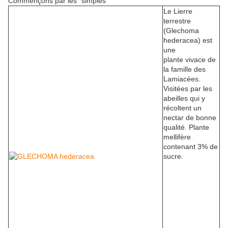
Commençons par les "simples"
Le Lierre
terrestre
(Glechoma
hederacea) est
une
plante vivace de
la famille des
Lamiacées.
Visitées par les
abeilles qui y
récoltent un
nectar de bonne
qualité. Plante
mellifère
contenant 3% de
sucre.