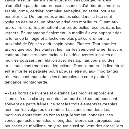
savoir le reconnaître à son écorce ou ses bourgeons. Cela
n'empêche pas de nombreuses essences d'abriter des morilles:
érable, orme, cerisier, pommier, aubépine, noisetier, bouleau,
peuplier, etc. De nombreux arbustes cités dans la liste sont
typiques des haies, un biotope prisé des morilleurs. Quant aux
arbres fruitiers, ils permettent parfois de belles récoltes dans les
vergers. En montagne finalement, la morille élevée apparaît dès
la fonte de la neige et affectionne plus particulièrement la
proximité de l'épicéa et du sapin blanc. Plantes: Tant pour les
arbres que pour les plantes, les morilles semblent aimer le sucre
contenu dans certaines racines. Les découvertes insolites de
morilles poussant en relation avec des topinambours ou des
artichauts confirment ces déductions. Dans la nature, le lien étroit
entre morille et pétasite pourrait aussi être dû aux importantes
réserves contenues dans les tubercules de cette plante à
tendance montagnarde.
--- Les bords de rivières et d'étangs Les morilles apprécient
l'humidité et la clarté présentent au bord de l'eau où poussent
souvent de petits frênes, ce sont les trois éléments favorables
aux morilles vulgaires ou rondes. Les zones inondées Les
morillons apprécient les zones régulièrement inondées, ces
zones qui restes humides le long des rivières sont propices aux
poussées de morillons, on y trouve aussi souvent des groseilliers