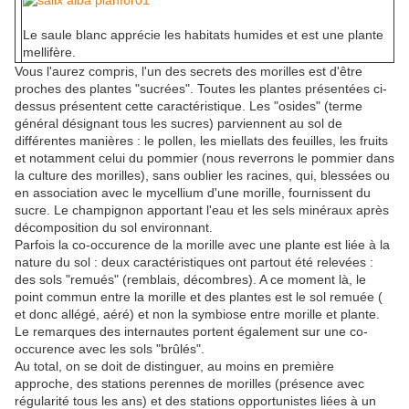
Le saule blanc apprécie les habitats humides et est une plante
mellifère.
Vous l'aurez compris, l'un des secrets des morilles est d'être
proches des plantes "sucrées". Toutes les plantes présentées ci-
dessus présentent cette caractéristique. Les "osides" (terme
général désignant tous les sucres) parviennent au sol de
différentes manières : le pollen, les miellats des feuilles, les fruits
et notamment celui du pommier (nous reverrons le pommier dans
la culture des morilles), sans oublier les racines, qui, blessées ou
en association avec le mycellium d'une morille, fournissent du
sucre. Le champignon apportant l'eau et les sels minéraux après
décomposition du sol environnant.
Parfois la co-occurence de la morille avec une plante est liée à la
nature du sol : deux caractéristiques ont partout été relevées :
des sols "remués" (remblais, décombres). A ce moment là, le
point commun entre la morille et des plantes est le sol remuée (
et donc allégé, aéré) et non la symbiose entre morille et plante.
Le remarques des internautes portent également sur une co-
occurence avec les sols "brûlés".
Au total, on se doit de distinguer, au moins en première
approche, des stations perennes de morilles (présence avec
régularité tous les ans) et des stations opportunistes liées à un