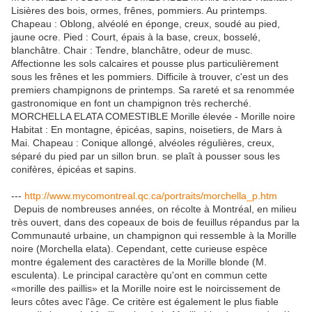
Lisières des bois, ormes, frênes, pommiers. Au printemps.
Chapeau : Oblong, alvéolé en éponge, creux, soudé au pied,
jaune ocre. Pied : Court, épais à la base, creux, bosselé,
blanchâtre. Chair : Tendre, blanchâtre, odeur de musc.
Affectionne les sols calcaires et pousse plus particulièrement
sous les frênes et les pommiers. Difficile à trouver, c'est un des
premiers champignons de printemps. Sa rareté et sa renommée
gastronomique en font un champignon très recherché.
MORCHELLA ELATA COMESTIBLE Morille élevée - Morille noire
Habitat : En montagne, épicéas, sapins, noisetiers, de Mars à
Mai. Chapeau : Conique allongé, alvéoles régulières, creux,
séparé du pied par un sillon brun. se plaît à pousser sous les
conifères, épicéas et sapins.
---
http://www.mycomontreal.qc.ca/portraits/morchella_p.htm
Depuis de nombreuses années, on récolte à Montréal, en milieu
très ouvert, dans des copeaux de bois de feuillus répandus par la
Communauté urbaine, un champignon qui ressemble à la Morille
noire (Morchella elata). Cependant, cette curieuse espèce
montre également des caractères de la Morille blonde (M.
esculenta). Le principal caractère qu'ont en commun cette
«morille des paillis» et la Morille noire est le noircissement de
leurs côtes avec l'âge. Ce critère est également le plus fiable