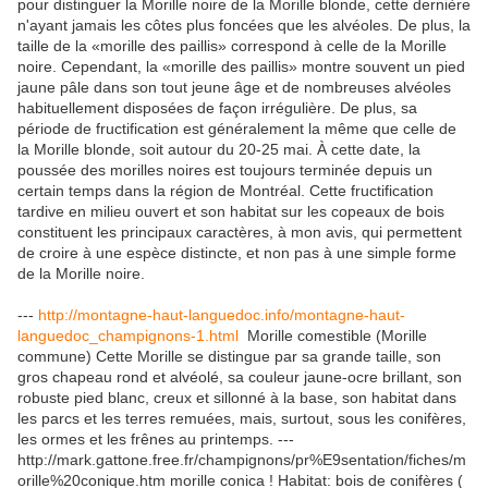
pour distinguer la Morille noire de la Morille blonde, cette dernière
n'ayant jamais les côtes plus foncées que les alvéoles. De plus, la
taille de la «morille des paillis» correspond à celle de la Morille
noire. Cependant, la «morille des paillis» montre souvent un pied
jaune pâle dans son tout jeune âge et de nombreuses alvéoles
habituellement disposées de façon irrégulière. De plus, sa
période de fructification est généralement la même que celle de
la Morille blonde, soit autour du 20-25 mai. À cette date, la
poussée des morilles noires est toujours terminée depuis un
certain temps dans la région de Montréal. Cette fructification
tardive en milieu ouvert et son habitat sur les copeaux de bois
constituent les principaux caractères, à mon avis, qui permettent
de croire à une espèce distincte, et non pas à une simple forme
de la Morille noire.
---
http://montagne-haut-languedoc.info/montagne-haut-
languedoc_champignons-1.html
Morille comestible (Morille
commune) Cette Morille se distingue par sa grande taille, son
gros chapeau rond et alvéolé, sa couleur jaune-ocre brillant, son
robuste pied blanc, creux et sillonné à la base, son habitat dans
les parcs et les terres remuées, mais, surtout, sous les conifères,
les ormes et les frênes au printemps. ---
http://mark.gattone.free.fr/champignons/pr%E9sentation/fiches/m
orille%20conique.htm morille conica ! Habitat: bois de conifères (