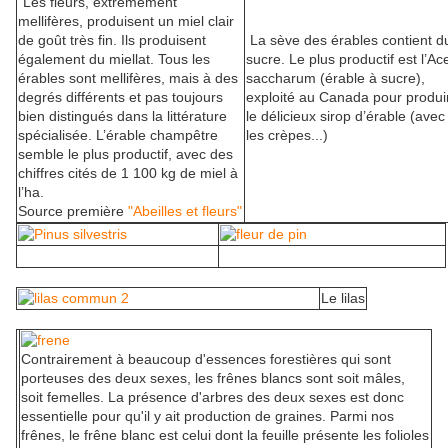
"Les fleurs, extrêmement
mellifères, produisent un miel clair
de goût très fin. Ils produisent
La sève des érables contient d
également du miellat. Tous les
sucre. Le plus productif est l’Ac
érables sont mellifères, mais à des
saccharum (érable à sucre),
degrés différents et pas toujours
exploité au Canada pour produi
bien distingués dans la littérature
le délicieux sirop d’érable (avec
spécialisée. L’érable champêtre
les crèpes...)
semble le plus productif, avec des
chiffres cités de 1 100 kg de miel à
l’ha.
Source première
"Abeilles et fleurs"
Le lilas
Contrairement à beaucoup d'essences forestières qui sont
porteuses des deux sexes, les frênes blancs sont soit mâles,
soit femelles. La présence d'arbres des deux sexes est donc
essentielle pour qu'il y ait production de graines. Parmi nos
frênes, le frêne blanc est celui dont la feuille présente les folioles