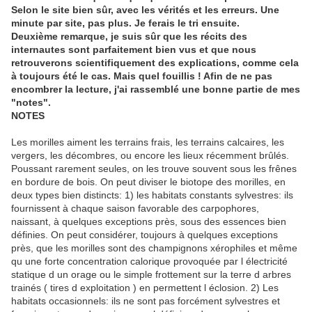
Selon le site bien sûr, avec les vérités et les erreurs. Une
minute par site, pas plus. Je ferais le tri ensuite.
Deuxième remarque, je suis sûr que les récits des
internautes sont parfaitement bien vus et que nous
retrouverons scientifiquement des explications, comme cela
à toujours été le cas. Mais quel fouillis ! Afin de ne pas
encombrer la lecture, j'ai rassemblé une bonne partie de mes
"notes".
NOTES
Les morilles aiment les terrains frais, les terrains calcaires, les
vergers, les décombres, ou encore les lieux récemment brûlés.
Poussant rarement seules, on les trouve souvent sous les frênes
en bordure de bois. On peut diviser le biotope des morilles, en
deux types bien distincts: 1) les habitats constants sylvestres: ils
fournissent à chaque saison favorable des carpophores,
naissant, à quelques exceptions près, sous des essences bien
définies. On peut considérer, toujours à quelques exceptions
près, que les morilles sont des champignons xérophiles et même
qu une forte concentration calorique provoquée par l électricité
statique d un orage ou le simple frottement sur la terre d arbres
trainés ( tires d exploitation ) en permettent l éclosion. 2) Les
habitats occasionnels: ils ne sont pas forcément sylvestres et