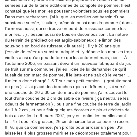
semées sur de la terre additionnée de compote de pomme. Il est
constaté que les morilles poussent volontiers sous les pommiers.
Dans mes recherches, j’ai lu que les morilles ont besoin d’une
substance sucrée, l’inuline, présente aussi dans la pomme ( dans
l’armoise aussi, qui se trouve en bord de ruisseaux comme les
morilles… ) , besoin aussi de bois en décomposition . La nature
du terrain de prédilection est argilo-sabloneux ( le limon des
sous-bois en bord de ruisseaux là aussi ) . Il y à 20 ans que
j’essaie de créer un substrat adapté et j’y dépose les morilles trop
vieilles ainsi qu’un peu de terre qui les entourent mais, rien… À
l’automne 2006, en passant devant un nouveau fabriquant de jus
de fruit sur ma commune, j’ai eu l’idée de lui demander ce qu’il
faisait de son marc de pomme, il le jette et ne sait où le verser …
il m’en a donc chargé 1.5 T sur mon petit camion…( gratuitement
en plus ) . J’ ai placé des branches ( pins et frênes ) , j’ai versé
une couche de 20 à 30 cm de marc de pomme, j’ai recouvert le
tout d’une couche de 2 cm de sable de rivière ( ça neutralise les
odeurs de fermentation ) , puis une fine couche de terre de jardin
de 1 à 2 cm , et pour finir quelques écorces de pin et déchets de
bois assez fin. Le 9 mars 2007, ça y est enfin, les morilles sont
là…4 et des très grosses, 26 cm de circonférence pour le record
!!! Vu que ça commence, j’en profite pour arroser un peu. J’ai
laissé les 4 plus grosses mûrir et se décomposer totalement pour