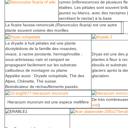
cymes (inflorescences de plusieurs fle
étalées. Les pétales sont souvent brill
jaunes ou blancs, avec des nectaires
secrétant le nectar) à la base
La ficaire fausse-renoncule
(Ranunculus ficaria)
est une autre
plante souvent voisine des morilles.
La dryade à huit pétales est une plante
dicotylédone de la famille des rosacées,
vivace, à racine pivotante, hermaphrodite ;
Dryas est une des 
sous-arbrisseau nain et rampant se
plantes à fleur à rec
propageant facilement sur les substrats
éboulis et substrats 
caillouteux de montagne ou plaine.
glaciers après la de
Appelée aussi : Dryade octopétale, Thé des
glaciation.
Alpes, Chênette, Thé suisse.
Bioindicateur de réchauffements passés.
De très nombreuse
Hieracium murorum est une espèce mellifère
voir
)