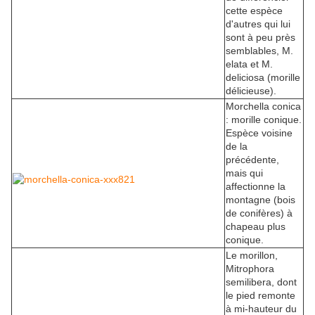
cette espèce
d'autres qui lui
sont à peu près
semblables, M.
elata et M.
deliciosa (morille
délicieuse).
Morchella conica
: morille conique.
Espèce voisine
de la
précédente,
mais qui
affectionne la
montagne (bois
de conifères) à
chapeau plus
conique.
Le morillon,
Mitrophora
semilibera, dont
le pied remonte
à mi-hauteur du