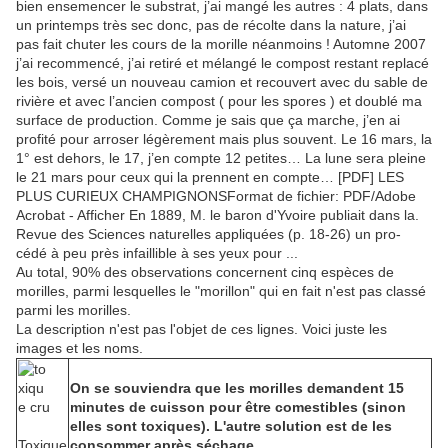
bien ensemencer le substrat, j’ai mangé les autres : 4 plats, dans
un printemps très sec donc, pas de récolte dans la nature, j’ai
pas fait chuter les cours de la morille néanmoins ! Automne 2007
j’ai recommencé, j’ai retiré et mélangé le compost restant replacé
les bois, versé un nouveau camion et recouvert avec du sable de
rivière et avec l’ancien compost ( pour les spores ) et doublé ma
surface de production. Comme je sais que ça marche, j’en ai
profité pour arroser légèrement mais plus souvent. Le 16 mars, la
1° est dehors, le 17, j’en compte 12 petites… La lune sera pleine
le 21 mars pour ceux qui la prennent en compte… [PDF] LES
PLUS CURIEUX CHAMPIGNONSFormat de fichier: PDF/Adobe
Acrobat - Afficher En 1889, M. le baron d'Yvoire publiait dans la.
Revue des Sciences naturelles appliquées (p. 18-26) un pro-
cédé à peu près infaillible à ses yeux pour ...
Au total, 90% des observations concernent cinq espèces de
morilles, parmi lesquelles le "morillon" qui en fait n'est pas classé
parmi les morilles.
La description n'est pas l'objet de ces lignes. Voici juste les
images et les noms.
On se souviendra que les morilles demandent 15
minutes de cuisson pour être comestibles (sinon
elles sont toxiques). L'autre solution est de les
Toxique
consommer après séchage