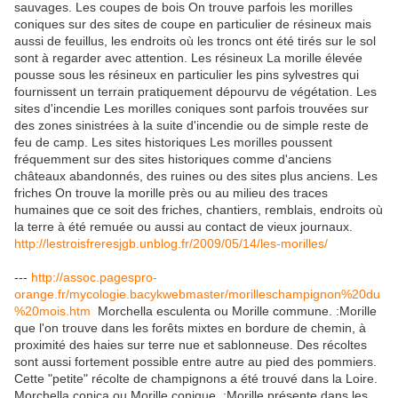
sauvages. Les coupes de bois On trouve parfois les morilles
coniques sur des sites de coupe en particulier de résineux mais
aussi de feuillus, les endroits où les troncs ont été tirés sur le sol
sont à regarder avec attention. Les résineux La morille élevée
pousse sous les résineux en particulier les pins sylvestres qui
fournissent un terrain pratiquement dépourvu de végétation. Les
sites d'incendie Les morilles coniques sont parfois trouvées sur
des zones sinistrées à la suite d'incendie ou de simple reste de
feu de camp. Les sites historiques Les morilles poussent
fréquemment sur des sites historiques comme d'anciens
châteaux abandonnés, des ruines ou des sites plus anciens. Les
friches On trouve la morille près ou au milieu des traces
humaines que ce soit des friches, chantiers, remblais, endroits où
la terre à été remuée ou aussi au contact de vieux journaux.
http://lestroisfreresjgb.unblog.fr/2009/05/14/les-morilles/
---
http://assoc.pagespro-
orange.fr/mycologie.bacykwebmaster/morilleschampignon%20du
%20mois.htm
Morchella esculenta ou Morille commune. :Morille
que l'on trouve dans les forêts mixtes en bordure de chemin, à
proximité des haies sur terre nue et sablonneuse. Des récoltes
sont aussi fortement possible entre autre au pied des pommiers.
Cette "petite" récolte de champignons a été trouvé dans la Loire.
Morchella conica ou Morille conique. :Morille présente dans les