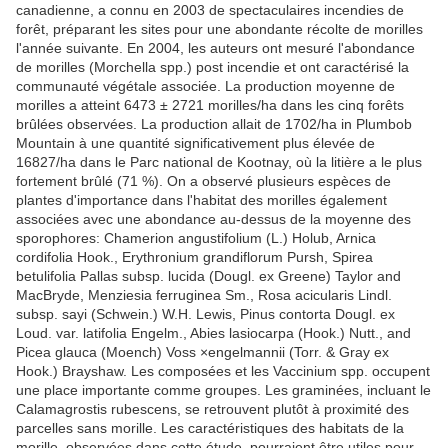
canadienne, a connu en 2003 de spectaculaires incendies de
forêt, préparant les sites pour une abondante récolte de morilles
l'année suivante. En 2004, les auteurs ont mesuré l'abondance
de morilles (Morchella spp.) post incendie et ont caractérisé la
communauté végétale associée. La production moyenne de
morilles a atteint 6473 ± 2721 morilles/ha dans les cinq forêts
brûlées observées. La production allait de 1702/ha in Plumbob
Mountain à une quantité significativement plus élevée de
16827/ha dans le Parc national de Kootnay, où la litière a le plus
fortement brûlé (71 %). On a observé plusieurs espèces de
plantes d'importance dans l'habitat des morilles également
associées avec une abondance au-dessus de la moyenne des
sporophores: Chamerion angustifolium (L.) Holub, Arnica
cordifolia Hook., Erythronium grandiflorum Pursh, Spirea
betulifolia Pallas subsp. lucida (Dougl. ex Greene) Taylor and
MacBryde, Menziesia ferruginea Sm., Rosa acicularis Lindl.
subsp. sayi (Schwein.) W.H. Lewis, Pinus contorta Dougl. ex
Loud. var. latifolia Engelm., Abies lasiocarpa (Hook.) Nutt., and
Picea glauca (Moench) Voss ×engelmannii (Torr. & Gray ex
Hook.) Brayshaw. Les composées et les Vaccinium spp. occupent
une place importante comme groupes. Les graminées, incluant le
Calamagrostis rubescens, se retrouvent plutôt à proximité des
parcelles sans morille. Les caractéristiques des habitats de la
morille, observées dans cette étude, pourraient être utiles pour