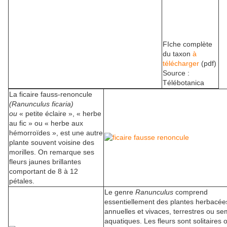
FIche complète
du taxon
à
télécharger
(pdf)
Source :
Télébotanica
La ficaire fauss-renoncule
(Ranunculus ficaria)
ou
« petite éclaire », « herbe
au fic » ou « herbe aux
hémorroïdes », est une autre
plante souvent voisine des
morilles. On remarque ses
fleurs jaunes brillantes
comportant de 8 à 12
pétales.
Le genre
Ranunculus
comprend
essentiellement des plantes herbacée
annuelles et vivaces, terrestres ou se
aquatiques. Les fleurs sont solitaires 