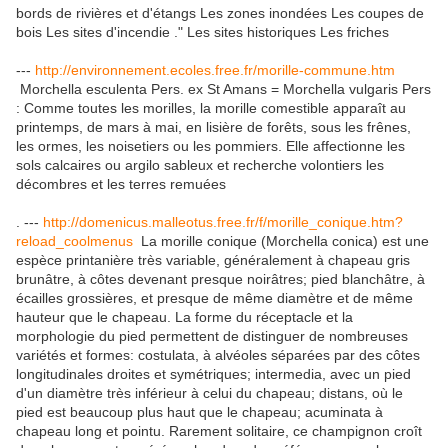
bords de rivières et d'étangs Les zones inondées Les coupes de
bois Les sites d'incendie ." Les sites historiques Les friches
---
http://environnement.ecoles.free.fr/morille-commune.htm
Morchella esculenta Pers. ex St Amans = Morchella vulgaris Pers
: Comme toutes les morilles, la morille comestible apparaît au
printemps, de mars à mai, en lisière de forêts, sous les frênes,
les ormes, les noisetiers ou les pommiers. Elle affectionne les
sols calcaires ou argilo sableux et recherche volontiers les
décombres et les terres remuées
. ---
http://domenicus.malleotus.free.fr/f/morille_conique.htm?
reload_coolmenus
La morille conique (Morchella conica) est une
espèce printanière très variable, généralement à chapeau gris
brunâtre, à côtes devenant presque noirâtres; pied blanchâtre, à
écailles grossières, et presque de même diamètre et de même
hauteur que le chapeau. La forme du réceptacle et la
morphologie du pied permettent de distinguer de nombreuses
variétés et formes: costulata, à alvéoles séparées par des côtes
longitudinales droites et symétriques; intermedia, avec un pied
d'un diamètre très inférieur à celui du chapeau; distans, où le
pied est beaucoup plus haut que le chapeau; acuminata à
chapeau long et pointu. Rarement solitaire, ce champignon croît