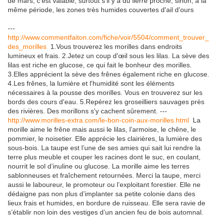
de mars, c'est valable, surtout s'il y a du lierre proche; sinon, à la
même période, les zones très humides couvertes d'ail d'ours
---
http://www.commentfaiton.com/fiche/voir/5504/comment_trouver_
des_morilles
1.Vous trouverez les morilles dans endroits
lumineux et frais. 2.Jetez un coup d'œil sous les lilas. La sève des
lilas est riche en glucose, ce qui fait le bonheur des morilles.
3.Elles apprécient la sève des frênes également riche en glucose.
4.Les frênes, la lumière et l'humidité sont les éléments
nécessaires à la pousse des morilles. Vous en trouverez sur les
bords des cours d'eau. 5.Repérez les groseilliers sauvages près
des rivières. Des morillons s'y cachent sûrement. ---
http://www.morilles-extra.com/le-bon-coin-aux-morilles.html
La
morille aime le frêne mais aussi le lilas, l’armoise, le chêne, le
pommier, le noisetier. Elle apprécie les clairières, la lumière des
sous-bois. La taupe est l’une de ses amies qui sait lui rendre la
terre plus meuble et couper les racines dont le suc, en coulant,
nourrit le sol d’inuline ou glucose. La morille aime les terres
sablonneuses et fraîchement retournées. Merci la taupe, merci
aussi le laboureur, le promoteur ou l’exploitant forestier. Elle ne
dédaigne pas non plus d’implanter sa petite colonie dans des
lieux frais et humides, en bordure de ruisseau. Elle sera ravie de
s’établir non loin des vestiges d’un ancien feu de bois automnal.