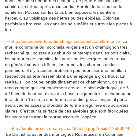
dans les zones tempérées chaudes, de préférence sous les
conifères, surtout après un incendie. Forêts de feuillus ou de
conifères. Pousse sur les talus bien exposés, les sentiers
herbeux, au voisinage des hêtres ou des épicéas. Colonise
parfois les broussailles dans les bois mêlés et surtout les places à
feu.
---
http://espacesvertshortion.blogs.sudouest.com/la-morille
La
morille commune ou morchella vulgaris est un champignon très
recherché qui pousse au début du printemps dans les bois clairs,
les bordures de chemins, les parcs ou les vergers, on la trouve
en général sous les frênes, les ormes, les charmes ou les
pommiers. Il n'y a aucun problème pour identifier une morille à
l'aspect de sa tête ressemblant à une éponge à gros trous. En
réalité, si l'on coupe longitudinalement ce champignon, on se
rend compte qu'il est totalement creux. Le pied cylindrique, de 5
à 10 cm de hauteur, élargi à la base, est jaunâtre. Le chapeau ou
tête, de 5 à 15 cm, a une forme arrondie, puis allongée, il porte
des alvéoles assez profondes de forme irrégulière et aux arêtes
claires. C'est sur la surface de ces alvéoles que sont fabriquées
les spores assurant la reproduction de l'espèce.
---
http://bookstore.cfs.nrcan.gc.ca/detail_f.php?recid=12588024
Le District forestier des montagnes Rocheuses, en Colombie