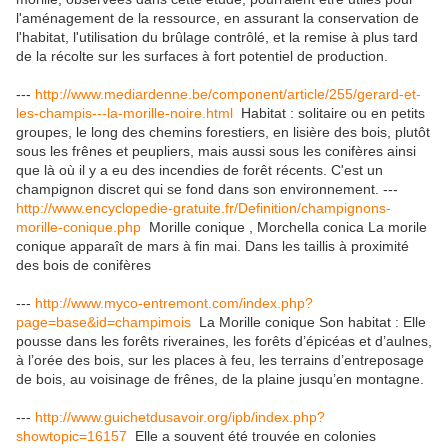
l'aménagement de la ressource, en assurant la conservation de
l'habitat, l'utilisation du brûlage contrôlé, et la remise à plus tard
de la récolte sur les surfaces à fort potentiel de production.
---
http://www.mediardenne.be/component/article/255/gerard-et-
les-champis---la-morille-noire.html
Habitat : solitaire ou en petits
groupes, le long des chemins forestiers, en lisière des bois, plutôt
sous les frênes et peupliers, mais aussi sous les conifères ainsi
que là où il y a eu des incendies de forêt récents. C'est un
champignon discret qui se fond dans son environnement. ---
http://www.encyclopedie-gratuite.fr/Definition/champignons-
morille-conique.php
Morille conique , Morchella conica La morile
conique apparaît de mars à fin mai. Dans les taillis à proximité
des bois de conifères
---
http://www.myco-entremont.com/index.php?
page=base&id=champimois
La Morille conique Son habitat : Elle
pousse dans les forêts riveraines, les forêts d’épicéas et d’aulnes,
à l’orée des bois, sur les places à feu, les terrains d’entreposage
de bois, au voisinage de frênes, de la plaine jusqu’en montagne.
---
http://www.guichetdusavoir.org/ipb/index.php?
showtopic=16157
Elle a souvent été trouvée en colonies