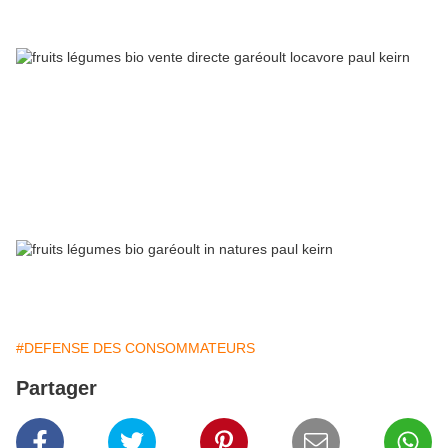
lourdement la pollinisation, le sentiment de ras-le-bol atteint son
comble. On marche sur la tête !
Sans s'imposer les règles parfois très strictes des "locavores" qui
ne consomment que ce qui est produit dans les 200 Km à la
ronde, manger local, manger bio et sans intermédiaire s'imposent
chaque jour davantage. Le plus possible du moins !
Des fruits et légumes cueillis à maturité et qui ont du goût, sans
engrais chimiques synthétiques, sans pesticides cancérigènes est
bien le moins que l'on puisse offrir à ses enfants et à soi-même.
A bientôt !
Fabrice.
#DEFENSE DES CONSOMMATEURS
Partager