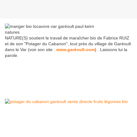
NATURE(S) soutient le travail de maraîcher bio de Fabrice RUIZ
et de son "Potager du Cabanon", tout près du village de Garéoult
dans le Var (voir son site :
www.garéoult.com
) . Laissons lui la
parole.
Le samedi 15 juin a été le premier jour de vente directe de fruits et
légumes bio au Potager du Cabanon pour 2013. Désormais, les
lundis, mercredis et vendredis de 16H00 à 19H00 et le samedi de
8H00 à 12H00, le nouveau point de vente vous attend, à deux pas
de Garéoult, dans la plaine en face du collège. Les paniers bio
reprendront dès que la diversité des produits le permettra.
Quoi de plus agréable que de savoir ce que l'on mange ! En ces
temps où le cheval prend l'apparence du boeuf, où les haricots
verts font 10000 Km pour rejoindre l'assiette du consommateur,
où les bananes cueillies vertes mûrissent sous l'effet du méthane
dans le ventre des cargos et où les presticides menacent