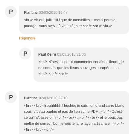
P
Plantine
03/03/2010 19:47
<br /> Ah oui, joliiiiiiiii ! que de merveilles ... merci pour le
partage ; vous avez dû vous régaler.<br /> <br /> <br />
Répondre
P
Paul Keirn
03/03/2010 21:06
<br /> N'hésitez pas à commenter certaines fleurs ; je
ne connais que les fleurs sauvages européennes.
<br /> <br /> <br />
P
Plantine
02/03/2010 22:10
<br /> <br /> Bouhhhhh ! frustrée je suis : un grand carré blanc
sous le beau paphio et pas de lien sur le PDF ...<br /> Qu'est-
ce qu'il s'passe-t-il ?<br /> <br /> ...<br /> <br /> et je peux pas
mettre de smiley ! bon je vais le faire façon artisanale ;)<br />
<br /> <br /> <br />