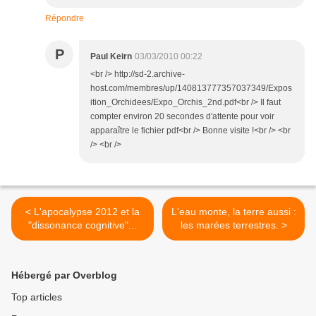
Répondre
P
Paul Keirn
03/03/2010 00:22
<br /> http://sd-2.archive-
host.com/membres/up/140813777357037349/Expos
ition_Orchidees/Expo_Orchis_2nd.pdf<br /> Il faut
compter environ 20 secondes d'attente pour voir
apparaître le fichier pdf<br /> Bonne visite !<br /> <br
/> <br />
< L'apocalypse 2012 et la
L'eau monte, la terre aussi :
"dissonance cognitive"...
les marées terrestres. >
Hébergé par Overblog
Top articles