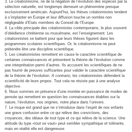
3. Le créationnisme, né de la négation de l’évolution des espèces par la
sélection naturelle, est longtemps demeuré un phénomène presque
exclusivement américain. Aujourd’hui, les thèses créationnistes tendent
à s’implanter en Europe et leur diffusion touche un nombre non
négligeable d’Etats membres du Conseil de l’Europe.
4. La cible principale des créationnistes contemporains, le plus souvent
d’obédience chrétienne ou musulmane, est l’enseignement. Les
créationnistes se battent pour que leurs thèses figurent dans les
programmes scolaires scientifiques. Or, le créationnisme ne peut
prétendre être une discipline scientifique.
5. Les créationnistes remettent en cause le caractère scientifique de
certaines connaissances et présentent la théorie de l’évolution comme
une interprétation parmi d’autres. Ils accusent les scientifiques de ne
pas fournir de preuves suffisantes pour valider le caractère scientifique
de la théorie de l’évolution.
A contrario,
les créationnistes défendent la
scientificité de leurs propos. Tout cela ne résiste pas à une analyse
objective.
6. Nous sommes en présence d’une montée en puissance de modes de
pensée qui remettent en question les connaissances établies sur la
nature, l’évolution, nos origines, notre place dans l’univers.
7. Le risque est grand que ne s’introduise dans l’esprit de nos enfants
une grave confusion entre ce qui relève des convictions, des
croyances, des idéaux de tout type et ce qui relève de la science. Une
attitude du type «tout se vaut» peut sembler sympathique et tolérante,
mais en réalité elle est dangereuse.