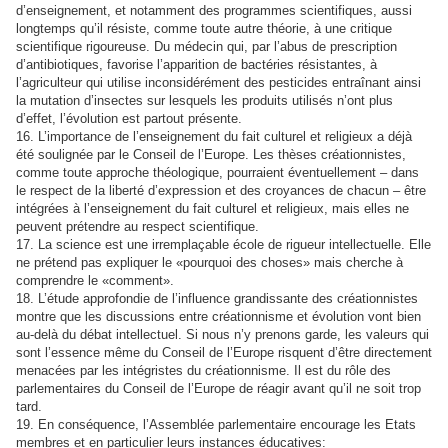
d’enseignement, et notamment des programmes scientifiques, aussi
longtemps qu’il résiste, comme toute autre théorie, à une critique
scientifique rigoureuse. Du médecin qui, par l’abus de prescription
d’antibiotiques, favorise l’apparition de bactéries résistantes, à
l’agriculteur qui utilise inconsidérément des pesticides entraînant ainsi
la mutation d’insectes sur lesquels les produits utilisés n’ont plus
d’effet, l’évolution est partout présente.
16. L’importance de l’enseignement du fait culturel et religieux a déjà
été soulignée par le Conseil de l’Europe. Les thèses créationnistes,
comme toute approche théologique, pourraient éventuellement – dans
le respect de la liberté d’expression et des croyances de chacun – être
intégrées à l’enseignement du fait culturel et religieux, mais elles ne
peuvent prétendre au respect scientifique.
17. La science est une irremplaçable école de rigueur intellectuelle. Elle
ne prétend pas expliquer le «pourquoi des choses» mais cherche à
comprendre le «comment».
18. L’étude approfondie de l’influence grandissante des créationnistes
montre que les discussions entre créationnisme et évolution vont bien
au-delà du débat intellectuel. Si nous n’y prenons garde, les valeurs qui
sont l’essence même du Conseil de l’Europe risquent d’être directement
menacées par les intégristes du créationnisme. Il est du rôle des
parlementaires du Conseil de l’Europe de réagir avant qu’il ne soit trop
tard.
19. En conséquence, l’Assemblée parlementaire encourage les Etats
membres et en particulier leurs instances éducatives: