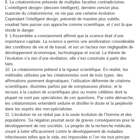
8. Le créationnisme présente de multiples facettes contradictoires.
L’
«intelligent design»
(dessein intelligent), dernière version plus
nuancée du créationnisme, ne nie pas une certaine évolution.
Cependant l’
intelligent design,
présenté de manière plus subtile,
voudrait faire passer son approche comme scientifique, et c’est là que
réside le danger.
9. L’Assemblée a constamment affirmé que la science était d’une
importance capitale. La science a permis une amélioration considérable
des conditions de vie et de travail, et est un facteur non négligeable de
développement économique, technologique et social. La théorie de
l’évolution n’a rien d’une révélation, elle s’est construite à partir des
faits.
10. Le créationnisme prétend à la rigueur scientifique. En réalité, les
méthodes utilisées par les créationnistes sont de trois types: des
affirmations purement dogmatiques; l’utilisation déformée de citations
scientifiques, illustrées parfois par de somptueuses photos; et le
recours à la caution de scientifiques plus ou moins célèbres dont la
plupart ne sont pas spécialistes de ces questions. Par cette démarche,
les créationnistes entendent séduire et distiller le doute et la perplexité
dans les esprits des non-spécialistes.
11. L’évolution ne se réduit pas à la seule évolution de l’homme et des
populations. Sa négation pourrait avoir de graves conséquences pour le
développement de nos sociétés. Le progrès de la recherche médicale,
visant à lutter efficacement contre le développement de maladies
infectieuses telles que le sida, est impossible si l’on nie tout principe