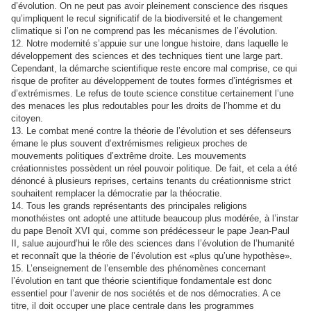
d’évolution. On ne peut pas avoir pleinement conscience des risques
qu’impliquent le recul significatif de la biodiversité et le changement
climatique si l’on ne comprend pas les mécanismes de l’évolution.
12. Notre modernité s’appuie sur une longue histoire, dans laquelle le
développement des sciences et des techniques tient une large part.
Cependant, la démarche scientifique reste encore mal comprise, ce qui
risque de profiter au développement de toutes formes d’intégrismes et
d’extrémismes. Le refus de toute science constitue certainement l’une
des menaces les plus redoutables pour les droits de l’homme et du
citoyen.
13. Le combat mené contre la théorie de l’évolution et ses défenseurs
émane le plus souvent d’extrémismes religieux proches de
mouvements politiques d’extrême droite. Les mouvements
créationnistes possèdent un réel pouvoir politique. De fait, et cela a été
dénoncé à plusieurs reprises, certains tenants du créationnisme strict
souhaitent remplacer la démocratie par la théocratie.
14. Tous les grands représentants des principales religions
monothéistes ont adopté une attitude beaucoup plus modérée, à l’instar
du pape Benoît XVI qui, comme son prédécesseur le pape Jean-Paul
II, salue aujourd’hui le rôle des sciences dans l’évolution de l’humanité
et reconnaît que la théorie de l’évolution est «plus qu’une hypothèse».
15. L’enseignement de l’ensemble des phénomènes concernant
l’évolution en tant que théorie scientifique fondamentale est donc
essentiel pour l’avenir de nos sociétés et de nos démocraties. A ce
titre, il doit occuper une place centrale dans les programmes