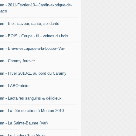
um - 2011-Fevrier-10---Jardin-exotique-de-
aco
m - Bio : saveur, santé, solidarité
um - BOIS - Coupe - fil - veines du bois
um - Brève-escapade-a-la-Loube--Var-
um - Caramy-forever
um - Hiver 2010-11 au bord du Caramy
um - LABOratoire
um - Lactaires sanguins & délicieux
um - La fête du citron à Menton 2010
um - La Sainte-Baume (Var)
m - Le Jardin d'Elie Alexis