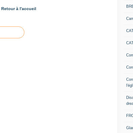
BR
Retour à l'accueil
Cam
CAT
CAT
Com
Con
Con
l'ég
Dis
dre
FR
Gla