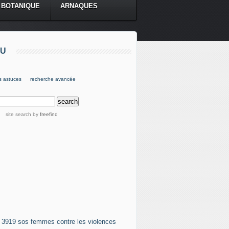
BOTANIQUE
ARNAQUES
U
s astuces
recherche avancée
site search
by
freefind