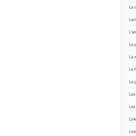
La 
Lact
L'a
La 
La 
Le 
Le p
Les
Les
Lin
List