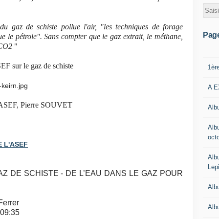
 du gaz de schiste pollue l'air, "les techniques de forage
Pag
que le pétrole". Sans compter que le gaz extrait, le méthane,
e CO2
"
SEF sur le gaz de schiste
1èr
A E
 l'ASEF, Pierre SOUVET
Albu
Alb
oct
 L'ASEF
Alb
Lep
AZ DE SCHISTE -
DE L’EAU DANS LE GAZ POUR
Alb
Ferrer
Alb
 09:35