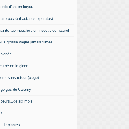
corde d'arc en boyau.
aire poivré (Lactarius piperatus)
manite tue-mouche : un insecticide naturel
plus grosse vague jamais filmée !
saignée
feu né de la glace
uits sans retour (piège).
 gorges du Caramy
 oeufs...de six mois.
ks
e de plantes