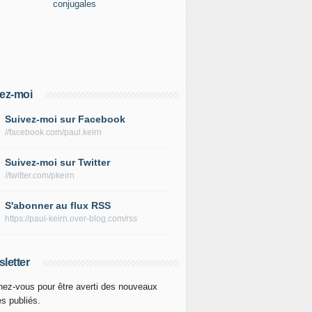
ez-moi
Suivez-moi sur Facebook
//facebook.com/paul.keirn
Suivez-moi sur Twitter
//twitter.com/pkeirn
S'abonner au flux RSS
https://paul-keirn.over-blog.com/rss
letter
ez-vous pour être averti des nouveaux
es publiés.