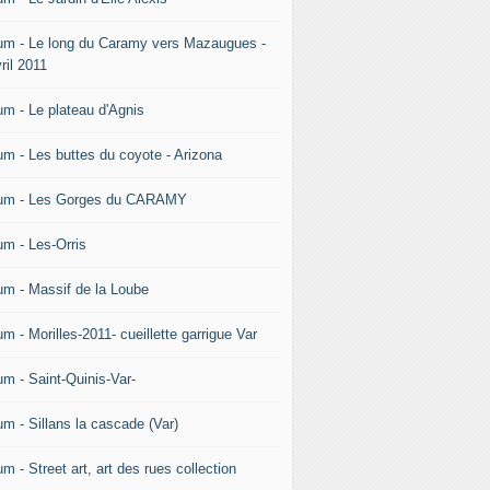
um - Le long du Caramy vers Mazaugues -
ril 2011
um - Le plateau d'Agnis
um - Les buttes du coyote - Arizona
um - Les Gorges du CARAMY
um - Les-Orris
um - Massif de la Loube
m - Morilles-2011- cueillette garrigue Var
um - Saint-Quinis-Var-
um - Sillans la cascade (Var)
m - Street art, art des rues collection