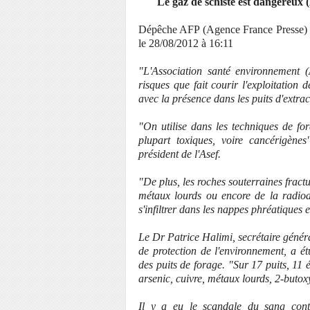
Le gaz de schiste est dangereux
Dépêche AFP (Agence France Presse) -
le 28/08/2012 à 16:11
"L'Association santé environnement 
risques que fait courir l'exploitation 
avec la présence dans les puits d'extr
"On utilise dans les techniques de fo
plupart toxiques, voire cancérigèn
président de l'Asef.
"De plus, les roches souterraines fract
métaux lourds ou encore de la radioact
s'infiltrer dans les nappes phréatiques
Le Dr Patrice Halimi, secrétaire génér
de protection de l'environnement, a é
des puits de forage. "Sur 17 puits, 11
arsenic, cuivre, métaux lourds, 2-butoxy
Il y a eu le scandale du sang conta