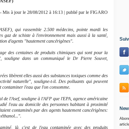
 (ASEF)
 Mis à jour le 28/08/2012 à 16:13 | publié par le FIGARO
(ASEF), qui rassemble 2.500 médecins, pointe mardi les
des gaz de schiste à l'environnement mais aussi à la santé,
Suiv
action d'agents "hautement cancérigènes".
rage des centaines de produits chimiques qui sont pour la
es", souligne dans un communiqué le Dr Pierre Souvet,
urées libèrent elles aussi des substances toxiques comme des
ivité naturelle", souligne-t-il. Des polluants qui peuvent
 et contaminer l'eau que l'on consomme.
al de l'Asef, souligne à l'AFP que l'EPA, agence américaine
tudié l'eau au domicile des personnes habitant à proximité
News
 étaient contaminés par des agents hautement cancérigènes:
éthanol...".
Abonn
articl
miné, là, c'est de l'eau contaminée avec des produits