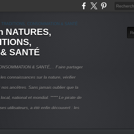
rn NATURES,
ITIONS,
& SANTÉ
NSOMMATION & SANTÉ,... Faire partager
 les connaissances sur la nature, vérifier
r nos ancêtres. Sans jamais oublier que la
local, national et mondial. ***** Le pirate de
 ses utilisateurs, a été enfin découvert : les