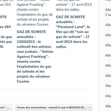
Alb
2 av
ISTE
GAZ DE SCHISTE
actualités :
Alb
les 264
"Promised Land", le
à
GAZ DE SCHISTE
film qui dit "non au
Alb
n du gaz
actualités -
gaz de schiste" - 17
stés par
13/03/2013 : le
avril 2013 dans les
Alb
US.
collectif des artistes
salles.
new yorkais - "Artists
Alb
Against Fracking" -
chante contre
Alb
l'exploitation du gaz
de schiste et les
Albu
projets du sénateur
Cuomo.
Alb
Alb
Albu
Montebourg : "Le nucléaire est une filière d'avenir" - image du jour - breaking news
Forum des associations : samedi 8 sept à NEOULES (83136 - VAR) - Néoules en Fleurs !