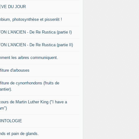
EVE DU JOUR
bium, photosynthèse et pissenlit !
ON L'ANCIEN - De Re Rustica (partie I)
ON L'ANCIEN - De Re Rustica (partie II)
ment les arbres communiquent.
fiture d'arbouses
fiture de cynorrhondons (fruits de
lantier).
cours de Martin Luther King ("I have a
am")
ONTOLOGIE
nds et pain de glands.