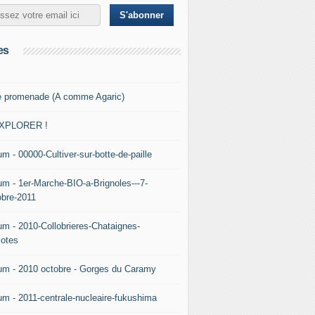
es
e promenade (A comme Agaric)
XPLORER !
m - 00000-Cultiver-sur-botte-de-paille
um - 1er-Marche-BIO-a-Brignoles---7-
obre-2011
um - 2010-Collobrieres-Chataignes-
iotes
um - 2010 octobre - Gorges du Caramy
um - 2011-centrale-nucleaire-fukushima