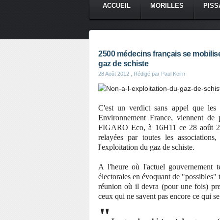
ACCUEIL
MORILLES
PISS
CONTACT
2500 médecins français se mobilise
gaz de schiste
28 Août 2012
, Rédigé par Paul Keirn
C'est un verdict sans appel que les
Environnement France, viennent de p
FIGARO Eco, à 16H11 ce 28 août 2012,
relayées par toutes les associations,
l'exploitation du gaz de schiste.
A l'heure où l'actuel gouvernement t
électorales en évoquant de "possibles" 
réunion où il devra (pour une fois) p
ceux qui ne savent pas encore ce qui se 
"