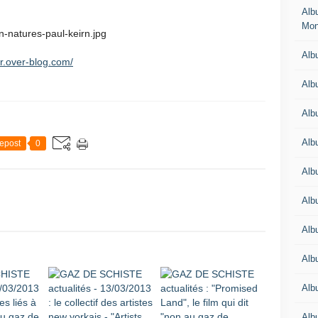
Alb
Mon
Albu
ar.over-blog.com/
Alb
Alb
Alb
epost
0
Alb
Alb
Alb
Alb
Alb
Albu