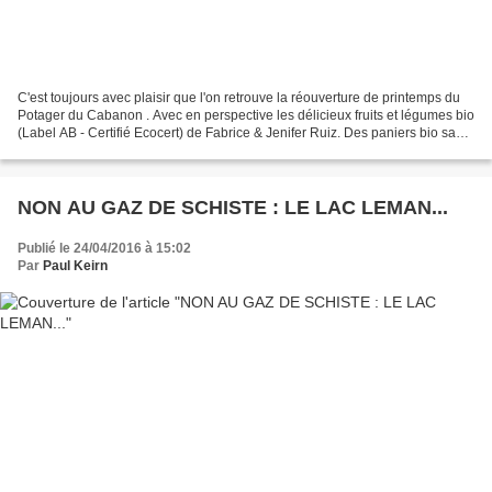
C'est toujours avec plaisir que l'on retrouve la réouverture de printemps du
Potager du Cabanon . Avec en perspective les délicieux fruits et légumes bio
(Label AB - Certifié Ecocert) de Fabrice & Jenifer Ruiz. Des paniers bio sans
engagement, des fruits...
NON AU GAZ DE SCHISTE : LE LAC LEMAN...
Publié le 24/04/2016 à 15:02
Par
Paul Keirn