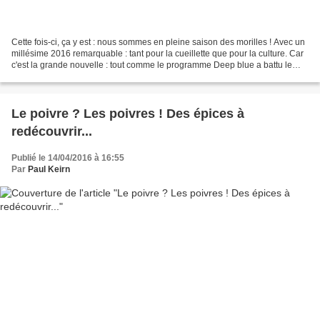
Cette fois-ci, ça y est : nous sommes en pleine saison des morilles ! Avec un
millésime 2016 remarquable : tant pour la cueillette que pour la culture. Car
c'est la grande nouvelle : tout comme le programme Deep blue a battu le
champion du monde d'échecs...
Le poivre ? Les poivres ! Des épices à
redécouvrir...
Publié le 14/04/2016 à 16:55
Par
Paul Keirn