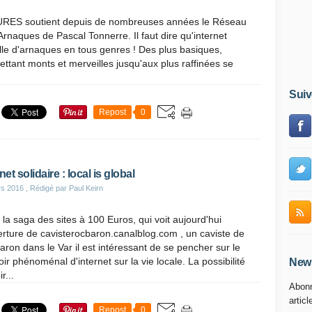
RES soutient depuis de nombreuses années le Réseau
Arnaques de Pascal Tonnerre. Il faut dire qu'internet
lle d'arnaques en tous genres ! Des plus basiques,
ttant monts et merveilles jusqu'aux plus raffinées se
Suiv
Repost
0
net solidaire : local is global
rs 2016
, Rédigé par Paul Keirn
la saga des sites à 100 Euros, qui voit aujourd'hui
erture de cavisterocbaron.canalblog.com , un caviste de
ron dans le Var il est intéressant de se pencher sur le
ir phénoménal d'internet sur la vie locale. La possibilité
News
r...
Abonn
articl
Repost
0