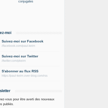
ez-moi
Suivez-moi sur Facebook
//facebook.com/paul.keirn
Suivez-moi sur Twitter
//twitter.com/pkeirn
S'abonner au flux RSS
https://paul-keirn.over-blog.com/rss
letter
ez-vous pour être averti des nouveaux
es publiés.