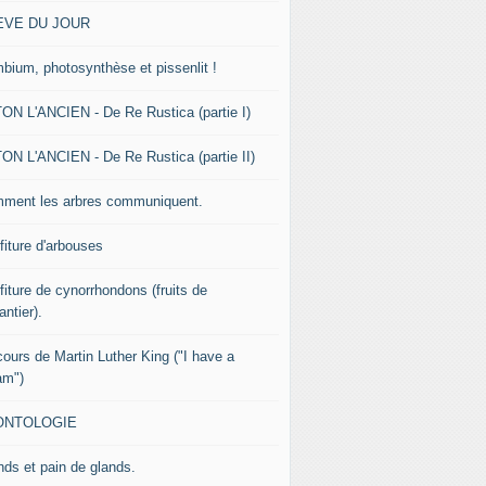
EVE DU JOUR
bium, photosynthèse et pissenlit !
ON L'ANCIEN - De Re Rustica (partie I)
ON L'ANCIEN - De Re Rustica (partie II)
ment les arbres communiquent.
fiture d'arbouses
fiture de cynorrhondons (fruits de
lantier).
cours de Martin Luther King ("I have a
am")
ONTOLOGIE
nds et pain de glands.