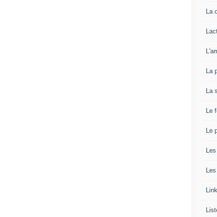
La 
Lact
L'a
La 
La 
Le 
Le p
Les
Les
Lin
List