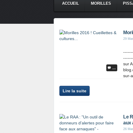
ACCUEIL
MORILLES
PISS
CONTACT
Moril
29 Ma
-----
-----
sur A
…
blog.
sur-a
Lire la suite
Le R
aux 
26 Ma