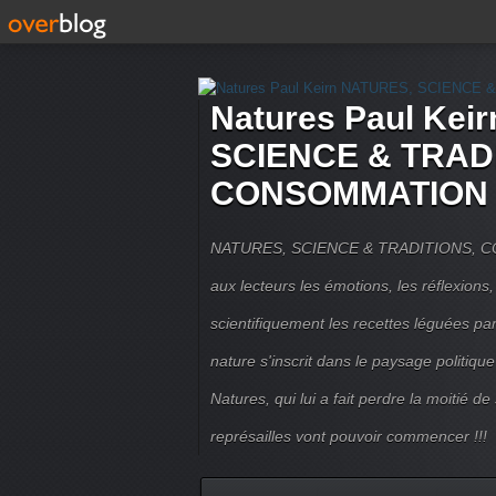
Natures Paul Kei
SCIENCE & TRAD
CONSOMMATION 
NATURES, SCIENCE & TRADITIONS, CO
aux lecteurs les émotions, les réflexions,
scientifiquement les recettes léguées pa
nature s'inscrit dans le paysage politique 
Natures, qui lui a fait perdre la moitié de
représailles vont pouvoir commencer !!!