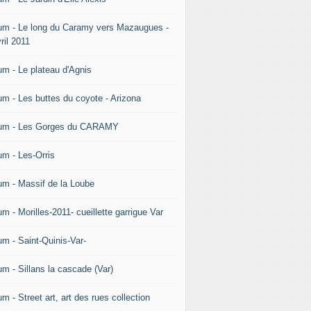
um - Le long du Caramy vers Mazaugues -
ril 2011
um - Le plateau d'Agnis
um - Les buttes du coyote - Arizona
um - Les Gorges du CARAMY
um - Les-Orris
um - Massif de la Loube
m - Morilles-2011- cueillette garrigue Var
um - Saint-Quinis-Var-
um - Sillans la cascade (Var)
m - Street art, art des rues collection