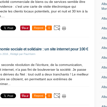
ctivité commerciale de biens ou de services semble être
Alb
vidence : c'est une carte de visite électronique qui
Mon
ecte les clients locaux potentiels, jour et nuit et 30 km à la
....
Albu
Repost
0
Alb
Alb
Alb
omie sociale et solidaire : un site internet pour 100 €
rs 2016
, Rédigé par Paul Keirn
Alb
 seconde révolution de l'écriture, de la communication,
Alb
t internet, n'a pas fini de bouleverser la société. Je passe
es dérives du Net : tout outil a deux tranchants ! Le meilleur
Alb
 pire se côtoient, en permettant aux extrêmes de
rimer...
Alb
Repost
0
Alb
Albu