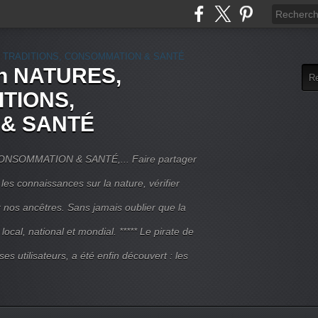
rn NATURES,
ITIONS,
& SANTÉ
NSOMMATION & SANTÉ,... Faire partager
 les connaissances sur la nature, vérifier
r nos ancêtres. Sans jamais oublier que la
local, national et mondial. ***** Le pirate de
 ses utilisateurs, a été enfin découvert : les