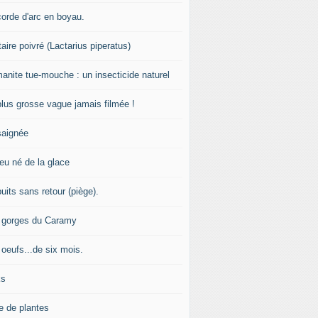
corde d'arc en boyau.
aire poivré (Lactarius piperatus)
manite tue-mouche : un insecticide naturel
plus grosse vague jamais filmée !
saignée
feu né de la glace
uits sans retour (piège).
 gorges du Caramy
 oeufs...de six mois.
ks
e de plantes