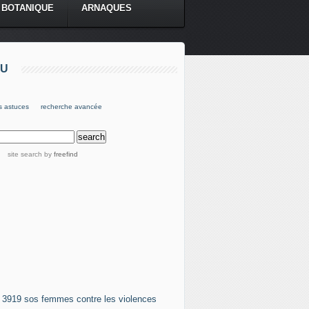
BOTANIQUE
ARNAQUES
U
s astuces
recherche avancée
site search
by
freefind