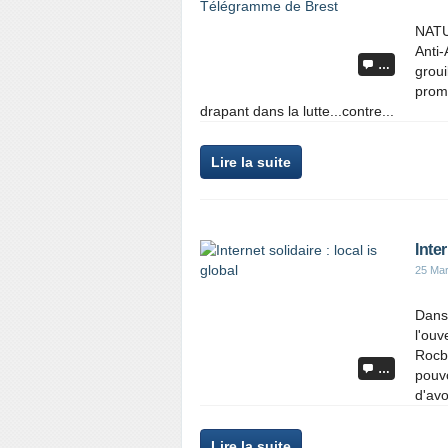
NATU
Anti-
…
groui
prome
drapant dans la lutte...contre...
Lire la suite
Inter
25 Ma
Dans 
l'ouv
Rocba
…
pouvo
d'avoi
Lire la suite