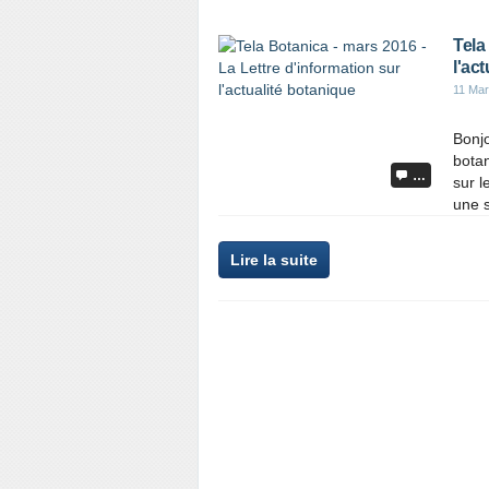
Tela
l'ac
11 Mar
Bonjo
botan
…
sur l
une s
Lire la suite