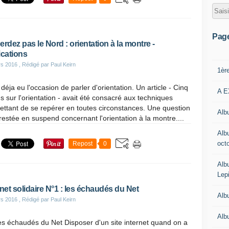
Pag
erdez pas le Nord : orientation à la montre -
ications
rs 2016
, Rédigé par Paul Keirn
1èr
déja eu l'occasion de parler d'orientation. Un article - Cinq
A E
s sur l'orientation - avait été consacré aux techniques
ttant de se repérer en toutes circonstances. Une question
Albu
 restée en suspend concernant l'orientation à la montre....
Alb
oct
Repost
0
Alb
Lep
rnet solidaire N°1 : les échaudés du Net
Alb
rs 2016
, Rédigé par Paul Keirn
Alb
es échaudés du Net Disposer d'un site internet quand on a