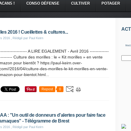
ACANS !
CONSO DÉFENSE
CULTIVER
POTAGER
ACT
les 2016 ! Cueillettes & cultures...
rs 2016
, Rédigé par Paul Keirn
truc
-------------------- A LIRE EGALEMENT - Avril 2016 -------------
---------- Culture des morilles : le « Kit morilles » en vente
mazon pour bientôt ? https://paul-keirn.over-
com//2016/04/culture-des-morilles-le-kit-morilles-en-vente-
mazon-pour-bientot.html...
Repost
0
AA : "Un outil de donneurs d'alertes pour faire face
arnaques" - Télégramme de Brest
rs 2016
, Rédigé par Paul Keirn