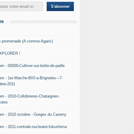
es
e promenade (A comme Agaric)
XPLORER !
m - 00000-Cultiver-sur-botte-de-paille
um - 1er-Marche-BIO-a-Brignoles---7-
obre-2011
um - 2010-Collobrieres-Chataignes-
iotes
um - 2010 octobre - Gorges du Caramy
um - 2011-centrale-nucleaire-fukushima