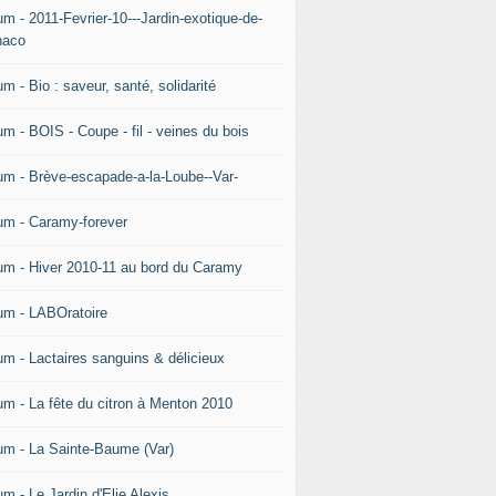
um - 2011-Fevrier-10---Jardin-exotique-de-
aco
m - Bio : saveur, santé, solidarité
um - BOIS - Coupe - fil - veines du bois
um - Brève-escapade-a-la-Loube--Var-
um - Caramy-forever
um - Hiver 2010-11 au bord du Caramy
um - LABOratoire
um - Lactaires sanguins & délicieux
um - La fête du citron à Menton 2010
um - La Sainte-Baume (Var)
m - Le Jardin d'Elie Alexis