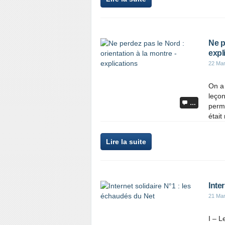
Ne p
expl
22 Ma
On a 
leçon
…
perme
était
Lire la suite
Inte
21 Ma
I – L