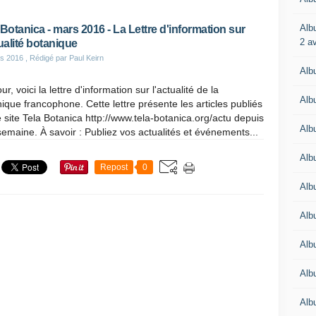
Alb
 Botanica - mars 2016 - La Lettre d'information sur
2 av
tualité botanique
s 2016
, Rédigé par Paul Keirn
Alb
ur, voici la lettre d'information sur l'actualité de la
Alb
ique francophone. Cette lettre présente les articles publiés
e site Tela Botanica http://www.tela-botanica.org/actu depuis
Alb
emaine. À savoir : Publiez vos actualités et événements...
Alb
Repost
0
Alb
Albu
Alb
Alb
Albu