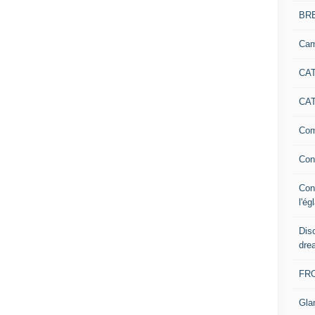
BR
Cam
CAT
CAT
Com
Con
Con
l'ég
Dis
dre
FR
Gla