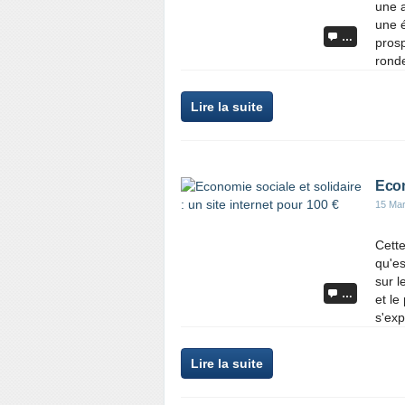
une a
une é
…
prosp
ronde
Lire la suite
Econ
15 Ma
Cette
qu'es
sur l
…
et le
s'exp
Lire la suite