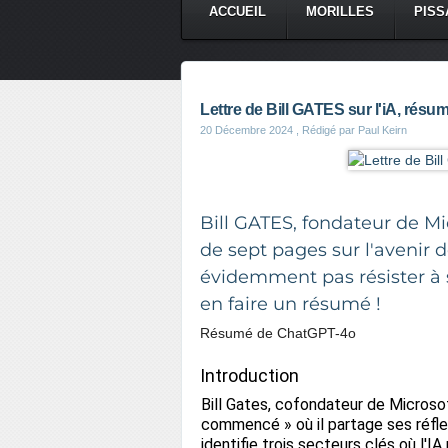
ACCUEIL
MORILLES
PISS
CONTACT
Lettre de Bill GATES sur l'iA, résumée
20 Décembre 2024
, Rédigé par Paul Keirn
Bill GATES, fondateur de Mic
de sept pages sur l'avenir de l
évidemment pas résister à 
en faire un résumé !
Résumé de ChatGPT-4o
Introduction
Bill Gates, cofondateur de Microsoft,
commencé » où il partage ses réflexio
identifie trois secteurs clés où l'I