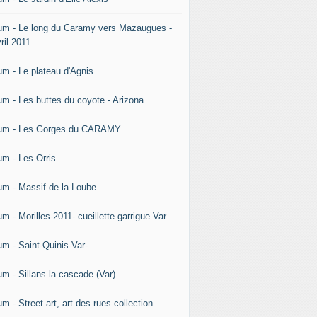
um - Le long du Caramy vers Mazaugues -
ril 2011
um - Le plateau d'Agnis
um - Les buttes du coyote - Arizona
um - Les Gorges du CARAMY
um - Les-Orris
um - Massif de la Loube
m - Morilles-2011- cueillette garrigue Var
um - Saint-Quinis-Var-
um - Sillans la cascade (Var)
m - Street art, art des rues collection