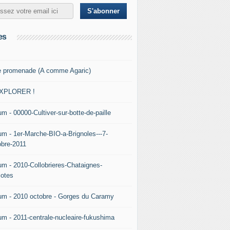
es
e promenade (A comme Agaric)
XPLORER !
m - 00000-Cultiver-sur-botte-de-paille
um - 1er-Marche-BIO-a-Brignoles---7-
obre-2011
um - 2010-Collobrieres-Chataignes-
iotes
um - 2010 octobre - Gorges du Caramy
um - 2011-centrale-nucleaire-fukushima