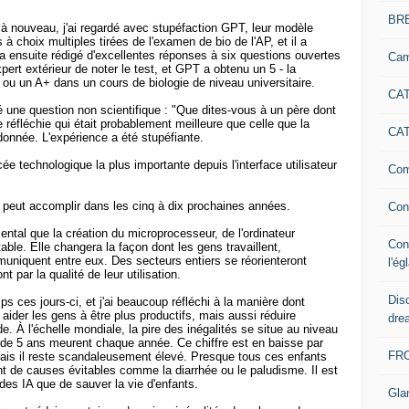
BR
 à nouveau, j'ai regardé avec stupéfaction GPT, leur modèle
ns à choix multiples tirées de l'examen de bio de l'AP, et il a
 a ensuite rédigé d'excellentes réponses à six questions ouvertes
Cam
t extérieur de noter le test, et GPT a obtenu un 5 - la
 ou un A+ dans un cours de biologie de niveau universitaire.
CAT
é une question non scientifique : "Que dites-vous à un père dont
e réfléchie qui était probablement meilleure que celle que la
CAT
 donnée. L'expérience a été stupéfiante.
ée technologique la plus importante depuis l'interface utilisateur
Com
'IA peut accomplir dans les cinq à dix prochaines années.
Con
ntal que la création du microprocesseur, de l'ordinateur
Con
table. Elle changera la façon dont les gens travaillent,
uniquent entre eux. Des secteurs entiers se réorienteront
l'ég
t par la qualité de leur utilisation.
Dis
ps ces jours-ci, et j'ai beaucoup réfléchi à la manière dont
t aider les gens à être plus productifs, mais aussi réduire
dre
e. À l'échelle mondiale, la pire des inégalités se situe au niveau
s de 5 ans meurent chaque année. Ce chiffre est en baisse par
FR
, mais il reste scandaleusement élevé. Presque tous ces enfants
 de causes évitables comme la diarrhée ou le paludisme. Il est
n des IA que de sauver la vie d'enfants.
Gla