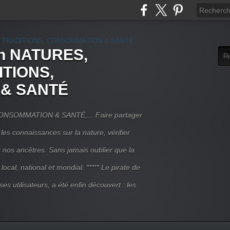
rn NATURES,
ITIONS,
& SANTÉ
NSOMMATION & SANTÉ,... Faire partager
 les connaissances sur la nature, vérifier
r nos ancêtres. Sans jamais oublier que la
local, national et mondial. ***** Le pirate de
 ses utilisateurs, a été enfin découvert : les