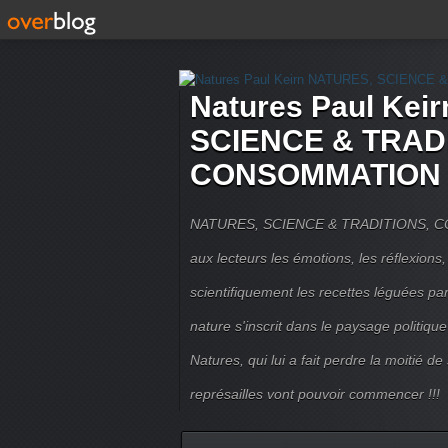
Natures Paul Kei
SCIENCE & TRAD
CONSOMMATION 
NATURES, SCIENCE & TRADITIONS, CO
aux lecteurs les émotions, les réflexions,
scientifiquement les recettes léguées pa
nature s'inscrit dans le paysage politique 
Natures, qui lui a fait perdre la moitié de
représailles vont pouvoir commencer !!!