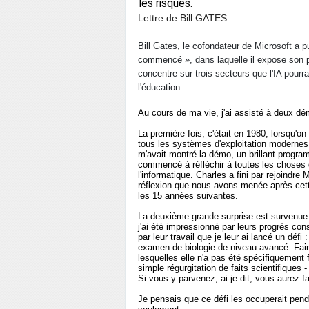
les risques.
Lettre de Bill GATES.
Bill Gates, le cofondateur de Microsoft a pub
commencé », dans laquelle il expose son point
concentre sur trois secteurs que l'IA pourra
l'éducation :
Au cours de ma vie, j'ai assisté à deux dé
La première fois, c'était en 1980, lorsqu'on
tous les systèmes d'exploitation moderne
m'avait montré la démo, un brillant pro
commencé à réfléchir à toutes les choses 
l'informatique. Charles a fini par rejoindre
réflexion que nous avons menée après cette
les 15 années suivantes.
La deuxième grande surprise est survenue l
j'ai été impressionné par leurs progrès con
par leur travail que je leur ai lancé un défi 
examen de biologie de niveau avancé. Faire
lesquelles elle n'a pas été spécifiquement 
simple régurgitation de faits scientifiques 
Si vous y parvenez, ai-je dit, vous aurez fa
Je pensais que ce défi les occuperait pend