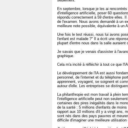
seulement.
En septembre, lorsque je les ai rencontrés
d'intelligence artificielle, poser 60 questio
répondu correctement à 59 d'entre elles. Il
de l'examen. Nous avons demandé à un exper
meilleure note possible, équivalente à un A
Une fois le test réussi, nous lui avons pos
l'enfant est malade ?" Il a écrit une répons
plupart d'entre nous dans la salle auraient
Je savais que je venais d'assister à l'avanc
graphique.
Cela m'a incité à réfléchir à tout ce que l
Le développement de l'IA est aussi fondame
personnel, de l'internet et du téléphone por
apprennent, voyagent, se soignent et comm
autour d'elle. Les entreprises se distingueron
La philanthropie est mon travail à plein tem
l'intelligence artificielle peut non seulemen
certaines des pires inégalités dans le mond
de la santé : 5 millions d'enfants de moin
rapport aux 10 millions d'il y a vingt ans
sont nés dans des pays pauvres et meurent
difficile d'imaginer une meilleure utilisatio