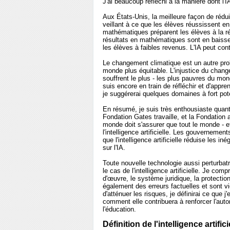
J'ai beaucoup réfléchi à la manière dont l'
Aux États-Unis, la meilleure façon de rédui
veillant à ce que les élèves réussissent 
mathématiques préparent les élèves à la réu
résultats en mathématiques sont en baisse d
les élèves à faibles revenus. L'IA peut con
Le changement climatique est un autre prob
monde plus équitable. L'injustice du chang
souffrent le plus - les plus pauvres du mon
suis encore en train de réfléchir et d'appre
je suggérerai quelques domaines à fort pote
En résumé, je suis très enthousiaste quant 
Fondation Gates travaille, et la Fondation 
monde doit s'assurer que tout le monde - e
l'intelligence artificielle. Les gouvernement
que l'intelligence artificielle réduise les in
sur l'IA.
Toute nouvelle technologie aussi perturbat
le cas de l'intelligence artificielle. Je com
d'œuvre, le système juridique, la protectio
également des erreurs factuelles et sont v
d'atténuer les risques, je définirai ce que j'e
comment elle contribuera à renforcer l'auto
l'éducation.
Définition de l'intelligence artifici