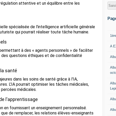
 régulation attentive et un équilibre entre les
Pag
ielle spécialisée de l'intelligence artificielle générale
uturiste qui pourrait réaliser toute tâche humaine.
1èr
nels
A E
permettant à des « agents personnels » de faciliter
 des questions éthiques et de confidentialité
Albu
Alb
la santé
oct
eures dans les soins de santé grâce à l'IA,
Alb
res. L'IA pourrait optimiser les tâches médicales,
Lep
s percées médicales.
de l'apprentissage
Alb
tion en fournissant un enseignement personnalisé.
Alb
 que de remplacer, les relations élèves-enseignants