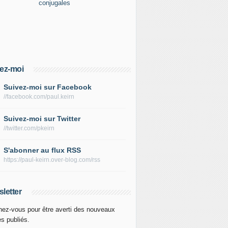
ez-moi
Suivez-moi sur Facebook
//facebook.com/paul.keirn
Suivez-moi sur Twitter
//twitter.com/pkeirn
S'abonner au flux RSS
https://paul-keirn.over-blog.com/rss
letter
ez-vous pour être averti des nouveaux
es publiés.