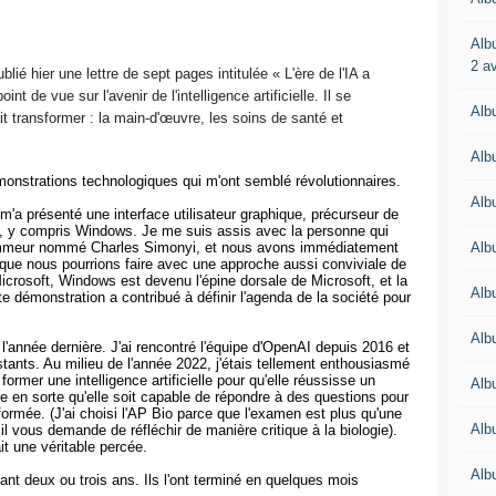
Alb
2 av
lié hier une lettre de sept pages intitulée « L'ère de l'IA a
 de vue sur l'avenir de l'intelligence artificielle. Il se
Alb
it transformer : la main-d'œuvre, les soins de santé et
Alb
monstrations technologiques qui m'ont semblé révolutionnaires.
Alb
 m'a présenté une interface utilisateur graphique, précurseur de
s, y compris Windows. Je me suis assis avec la personne qui
Alb
grammeur nommé Charles Simonyi, et nous avons immédiatement
que nous pourrions faire avec une approche aussi conviviale de
 Microsoft, Windows est devenu l'épine dorsale de Microsoft, et la
Alb
 démonstration a contribué à définir l'agenda de la société pour
Albu
'année dernière. J'ai rencontré l'équipe d'OpenAI depuis 2016 et
stants. Au milieu de l'année 2022, j'étais tellement enthousiasmé
: former une intelligence artificielle pour qu'elle réussisse un
Alb
 en sorte qu'elle soit capable de répondre à des questions pour
formée. (J'ai choisi l'AP Bio parce que l'examen est plus qu'une
Alb
- il vous demande de réfléchir de manière critique à la biologie).
it une véritable percée.
Albu
ant deux ou trois ans. Ils l'ont terminé en quelques mois