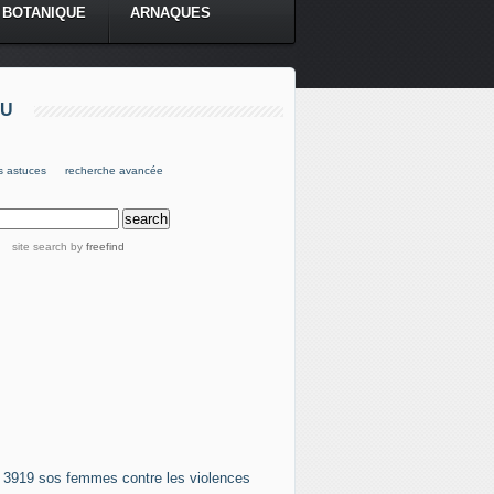
BOTANIQUE
ARNAQUES
U
s astuces
recherche avancée
site search
by
freefind