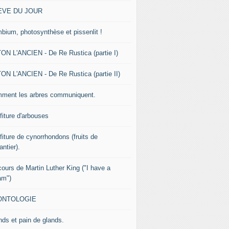
EVE DU JOUR
bium, photosynthèse et pissenlit !
ON L'ANCIEN - De Re Rustica (partie I)
ON L'ANCIEN - De Re Rustica (partie II)
ment les arbres communiquent.
fiture d'arbouses
fiture de cynorrhondons (fruits de
lantier).
cours de Martin Luther King ("I have a
am")
ONTOLOGIE
nds et pain de glands.