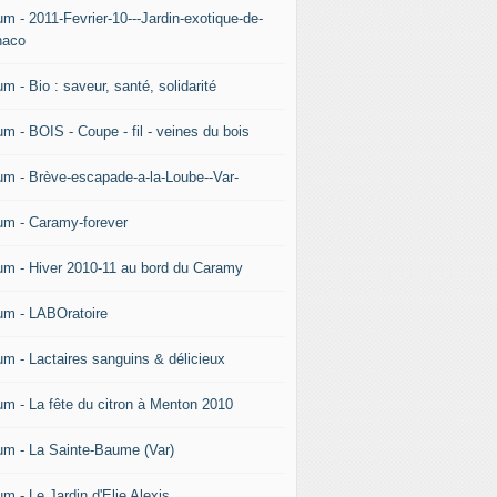
um - 2011-Fevrier-10---Jardin-exotique-de-
aco
m - Bio : saveur, santé, solidarité
um - BOIS - Coupe - fil - veines du bois
um - Brève-escapade-a-la-Loube--Var-
um - Caramy-forever
um - Hiver 2010-11 au bord du Caramy
um - LABOratoire
um - Lactaires sanguins & délicieux
um - La fête du citron à Menton 2010
um - La Sainte-Baume (Var)
m - Le Jardin d'Elie Alexis