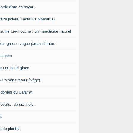
corde d'arc en boyau.
aire poivré (Lactarius piperatus)
manite tue-mouche : un insecticide naturel
plus grosse vague jamais filmée !
saignée
feu né de la glace
uits sans retour (piège).
 gorges du Caramy
 oeufs...de six mois.
ks
e de plantes