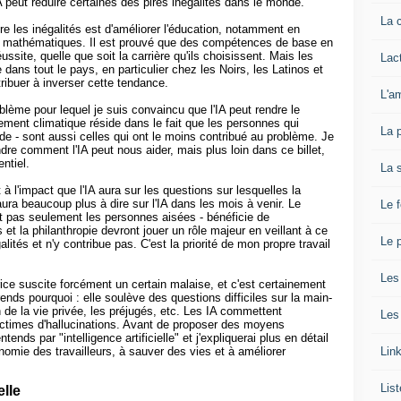
IA peut réduire certaines des pires inégalités dans le monde.
La 
re les inégalités est d'améliorer l'éducation, notamment en
en mathématiques. Il est prouvé que des compétences de base en
ssite, quelle que soit la carrière qu'ils choisissent. Mais les
Lact
ans tout le pays, en particulier chez les Noirs, les Latinos et
tribuer à inverser cette tendance.
L'a
lème pour lequel je suis convaincu que l'IA peut rendre le
ement climatique réside dans le fait que les personnes qui
La 
de - sont aussi celles qui ont le moins contribué au problème. Je
ndre comment l'IA peut nous aider, mais plus loin dans ce billet,
ntiel.
La 
à l'impact que l'IA aura sur les questions sur lesquelles la
aura beaucoup plus à dire sur l'IA dans les mois à venir. Le
Le 
t pas seulement les personnes aisées - bénéficie de
s et la philanthropie devront jouer un rôle majeur en veillant à ce
Le p
égalités et n'y contribue pas. C'est la priorité de mon propre travail
Les
rice suscite forcément un certain malaise, et c'est certainement
prends pourquoi : elle soulève des questions difficiles sur la main-
n de la vie privée, les préjugés, etc. Les IA commettent
Les
ictimes d'hallucinations. Avant de proposer des moyens
ntends par "intelligence artificielle" et j'expliquerai plus en détail
Lin
nomie des travailleurs, à sauver des vies et à améliorer
List
elle