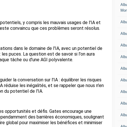
Alb
Mon
Albu
potentiels, y compris les mauvais usages de l'IA et
reste convaincu que ces problèmes seront résolus.
Alb
Alb
ations dans le domaine de l'IA, avec un potentiel de
 les puces. La question est de savoir si l'on aura
Alb
haque tâche ou d'une AGI polyvalente.
Alb
ider la conversation sur l'IA : équilibrer les risques
Alb
IA réduise les inégalités, et se rappeler que nous n'en
 du potentiel de l'IA.
Alb
Alb
es opportunités et défis. Gates encourage une
Alb
ndépendamment des barrières économiques, soulignant
ire global pour maximiser les bénéfices et minimiser
Albu