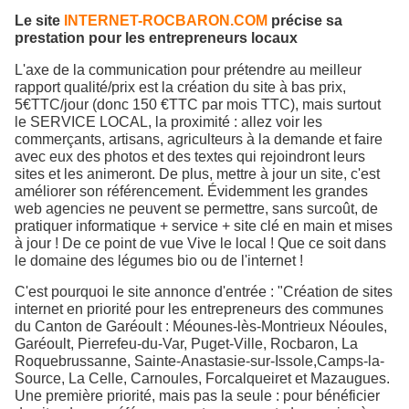
Le site
INTERNET-ROCBARON.COM
précise sa
prestation pour les entrepreneurs locaux
L'axe de la communication pour prétendre au meilleur
rapport qualité/prix est la création du site à bas prix,
5€TTC/jour (donc 150 €TTC par mois TTC), mais surtout
le SERVICE LOCAL, la proximité : allez voir les
commerçants, artisans, agriculteurs à la demande et faire
avec eux des photos et des textes qui rejoindront leurs
sites et les animeront. De plus, mettre à jour un site, c'est
améliorer son référencement. Évidemment les grandes
web agencies ne peuvent se permettre, sans surcoût, de
pratiquer informatique + service + site clé en main et mises
à jour ! De ce point de vue Vive le local ! Que ce soit dans
le domaine des légumes bio ou de l'internet !
C'est pourquoi le site annonce d'entrée : "Création de sites
internet en priorité pour les entrepreneurs des communes
du Canton de Garéoult : Méounes-lès-Montrieux Néoules,
Garéoult, Pierrefeu-du-Var, Puget-Ville, Rocbaron, La
Roquebrussanne, Sainte-Anastasie-sur-Issole,Camps-la-
Source, La Celle, Carnoules, Forcalqueiret et Mazaugues.
Une première priorité, mais pas la seule : pour bénéficier