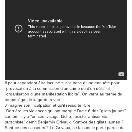
Il peut cependant être inculpé sur la base d'une enquête pour
"provocation à la commission d'un crime ou d'un délit" et
"organisation d'une manifestation illicite". On verra au terme du
temps légal de la garde à vue.
J'imagine son inculpation et qu'il ressorte libre.
"Derrière les violences qui ont marqué l'acte 6 des "gilets jaunes"
samedi, il y a "un seul visage, lâche, raciste, antisémite,
putschiste" gémit Benjamin Grivaux. Sont-ce des gilets jaunes ?
Sont-ce des casseurs ? Le Grivaux, se faisant le porte parole de