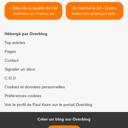
< Bilan de la qualité de l'air
Je marche le 24 - Contre
extérieur en France en
toutes les violences faites
2017
aux femmes >
Hébergé par Overblog
Top articles
Pages
Contact
Signaler un abus
C.G.U.
Cookies et données personnelles
Préférences cookies
Voir le profil de Paul Keirn sur le portail Overblog
Créer un blog sur Overblog