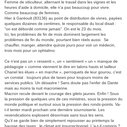
Femme de viticulteur, alternant le travail dans les vignes et les
heures d'aide à domicile, elle n'a pas beaucoup pour vivre.
Comme beaucoup de femmes.
Hier à Garéoult (83136) au point de distribution de vivres, payées
quelques dizaines de centimes, le responsable du local disait :
"on est débordé comme jamais". On est le 23 du mois.
Ici, les problèmes de fin de mois dominent largement les
problèmes de fin du monde, pourtant bien réels aussi. Se
chauffer, manger, attendre quinze jours pour voir un médecin,
trois mois pour un ophtalmo.
Ce n'est pas un « ressenti », un « sentiment » un « manque de
pédagogie » comme viennent le dire en talons hauts et tailleur
Chanel les élues « en marche », perroquets de leur gourou, c'est
un constat : toujours plus de taxes pour toujours moins de
services publics. Un désastre ! Sans doute pas l'enfer de Dante
mais au moins la nuit macronienne.
Macron recule devant le courage des gilets jaunes. Enfin ! Sous
la pression de quelques uns de ces ministres, sous la pression du
monde politique et surtout sous la pression des ronds-points. Va-
t-il tenter mardi prochain une dernière sournoiserie. Les
revendications explosent désormais sans tous les sens.
Qu'il se garde bien de simplement repousser au printemps la
hausse des taxes : le climat est insurrectionnel. L'a-t-il compris ?