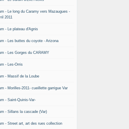
um - Le long du Caramy vers Mazaugues -
ril 2011
um - Le plateau d'Agnis
um - Les buttes du coyote - Arizona
um - Les Gorges du CARAMY
um - Les-Orris
um - Massif de la Loube
m - Morilles-2011- cueillette garrigue Var
um - Saint-Quinis-Var-
um - Sillans la cascade (Var)
m - Street art, art des rues collection