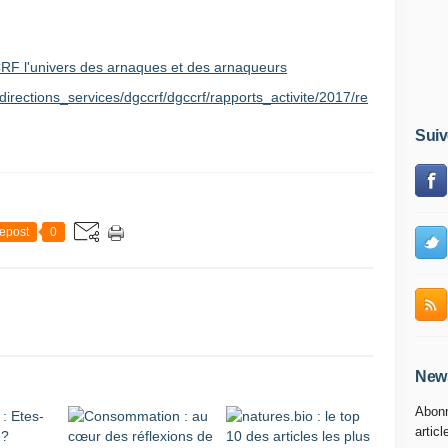
/directions_services/dgccrf/dgccrf/rapports_activite/2017/re
Suiv
epost
0
News
Abonn
articl