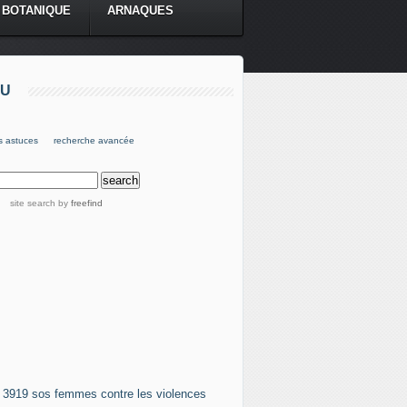
BOTANIQUE
ARNAQUES
U
s astuces
recherche avancée
site search
by
freefind