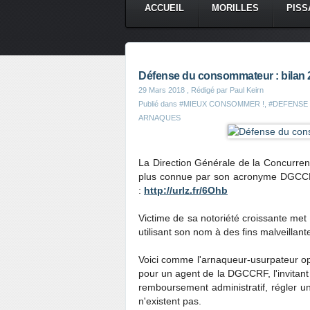
ACCUEIL
MORILLES
PISS
CONTACT
Défense du consommateur : bilan
29 Mars 2018
, Rédigé par Paul Keirn
Publié dans
#MIEUX CONSOMMER !
,
#DEFENSE
ARNAQUES
La Direction Générale de la Concurre
plus connue par son acronyme DGCCRF, 
:
http://urlz.fr/6Ohb
Victime de sa notoriété croissante met
utilisant son nom à des fins malveillant
Voici comme l'arnaqueur-usurpateur opèr
pour un agent de la DGCCRF, l'invitan
remboursement administratif, régler u
n'existent pas.