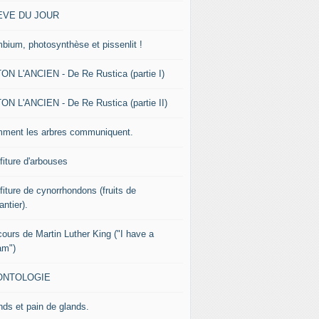
EVE DU JOUR
bium, photosynthèse et pissenlit !
ON L'ANCIEN - De Re Rustica (partie I)
ON L'ANCIEN - De Re Rustica (partie II)
ment les arbres communiquent.
fiture d'arbouses
fiture de cynorrhondons (fruits de
lantier).
cours de Martin Luther King ("I have a
am")
ONTOLOGIE
nds et pain de glands.