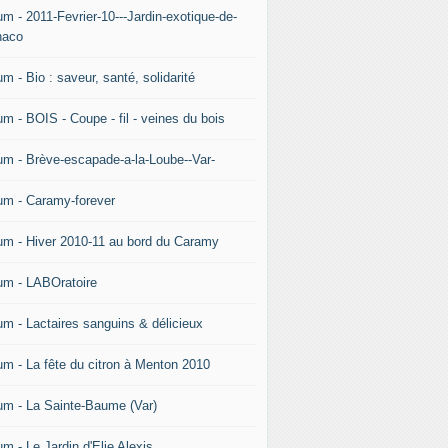
um - 2011-Fevrier-10---Jardin-exotique-de-
aco
m - Bio : saveur, santé, solidarité
um - BOIS - Coupe - fil - veines du bois
um - Brève-escapade-a-la-Loube--Var-
um - Caramy-forever
um - Hiver 2010-11 au bord du Caramy
um - LABOratoire
um - Lactaires sanguins & délicieux
um - La fête du citron à Menton 2010
um - La Sainte-Baume (Var)
m - Le Jardin d'Elie Alexis