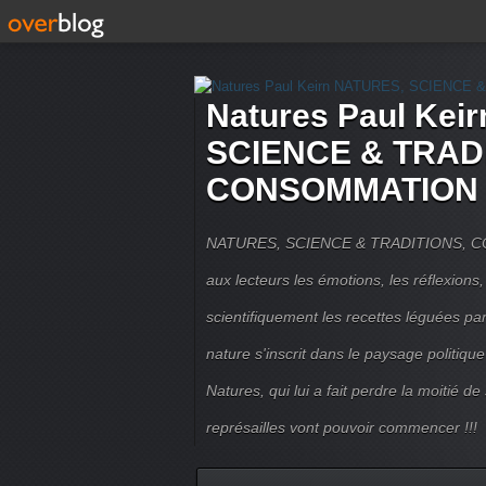
Natures Paul Kei
SCIENCE & TRAD
CONSOMMATION 
NATURES, SCIENCE & TRADITIONS, CO
aux lecteurs les émotions, les réflexions,
scientifiquement les recettes léguées pa
nature s'inscrit dans le paysage politique 
Natures, qui lui a fait perdre la moitié de
représailles vont pouvoir commencer !!!