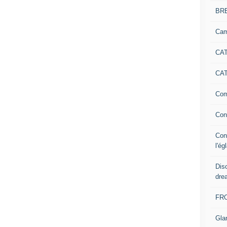
BR
Cam
CAT
CAT
Com
Con
Con
l'ég
Dis
dre
FR
Gla