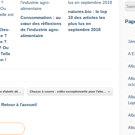
natures.bio : le top
Consommation : au
10 des articles les
Pag
cœur des réflexions
plus lus en
Etes-
de l'industrie agro-
septembre 2018
te ?
alimentaire
1èr
te ?
? Ou
 Telle
A E
on !
Albu
Alb
oct
Chasse à courre : le temps est sans doute venu d'abolir définitivement la chasse à courre
Chasse à courre : vidéo exceptionnelle pour l'abolition de la chasse à courre
Alb
Lep
Retour à l'accueil
Alb
Alb