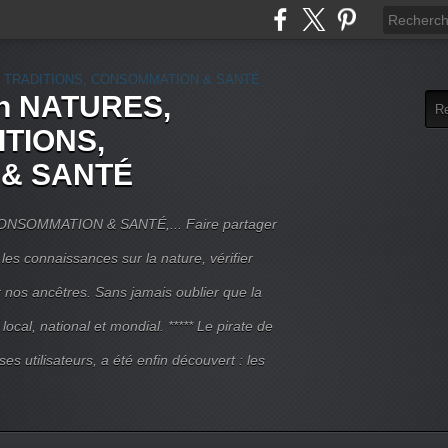
rn NATURES,
ITIONS,
& SANTÉ
NSOMMATION & SANTÉ,... Faire partager
 les connaissances sur la nature, vérifier
r nos ancêtres. Sans jamais oublier que la
local, national et mondial. ***** Le pirate de
 ses utilisateurs, a été enfin découvert : les