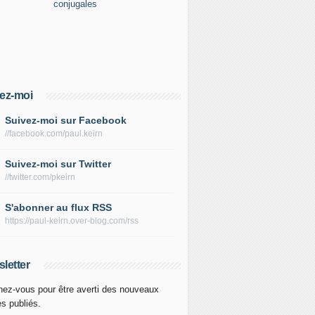
ez-moi
Suivez-moi sur Facebook
//facebook.com/paul.keirn
Suivez-moi sur Twitter
//twitter.com/pkeirn
S'abonner au flux RSS
https://paul-keirn.over-blog.com/rss
letter
ez-vous pour être averti des nouveaux
es publiés.