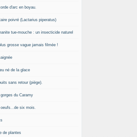
corde d'arc en boyau.
aire poivré (Lactarius piperatus)
manite tue-mouche : un insecticide naturel
plus grosse vague jamais filmée !
saignée
feu né de la glace
uits sans retour (piège).
 gorges du Caramy
 oeufs...de six mois.
ks
e de plantes