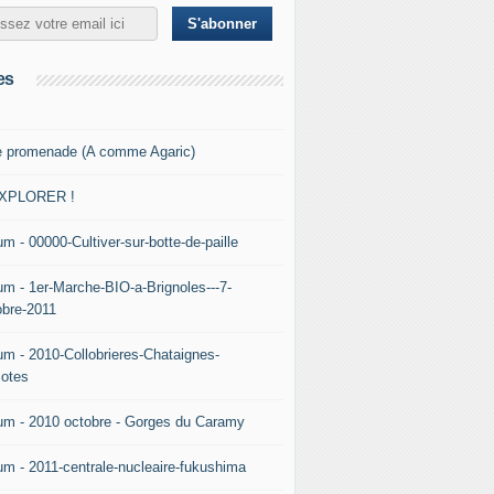
es
e promenade (A comme Agaric)
XPLORER !
m - 00000-Cultiver-sur-botte-de-paille
um - 1er-Marche-BIO-a-Brignoles---7-
obre-2011
um - 2010-Collobrieres-Chataignes-
iotes
um - 2010 octobre - Gorges du Caramy
um - 2011-centrale-nucleaire-fukushima