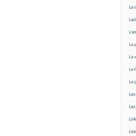
La 
Lact
L'a
La 
La 
Le 
Le p
Les
Les
Lin
List