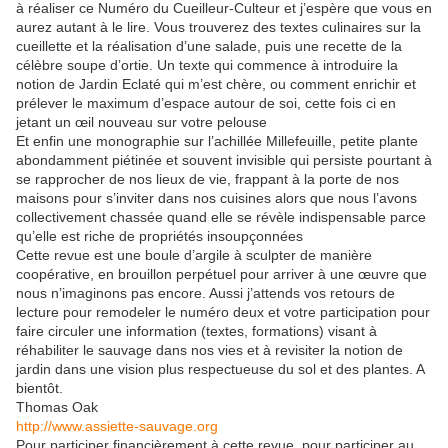
à réaliser ce Numéro du Cueilleur-Culteur et j’espère que vous en
aurez autant à le lire. Vous trouverez des textes culinaires sur la
cueillette et la réalisation d’une salade, puis une recette de la
célèbre soupe d’ortie. Un texte qui commence à introduire la
notion de Jardin Eclaté qui m’est chère, ou comment enrichir et
prélever le maximum d’espace autour de soi, cette fois ci en
jetant un œil nouveau sur votre pelouse
Et enfin une monographie sur l’achillée Millefeuille, petite plante
abondamment piétinée et souvent invisible qui persiste pourtant à
se rapprocher de nos lieux de vie, frappant à la porte de nos
maisons pour s’inviter dans nos cuisines alors que nous l’avons
collectivement chassée quand elle se révèle indispensable parce
qu’elle est riche de propriétés insoupçonnées
Cette revue est une boule d’argile à sculpter de manière
coopérative, en brouillon perpétuel pour arriver à une œuvre que
nous n’imaginons pas encore. Aussi j’attends vos retours de
lecture pour remodeler le numéro deux et votre participation pour
faire circuler une information (textes, formations) visant à
réhabiliter le sauvage dans nos vies et à revisiter la notion de
jardin dans une vision plus respectueuse du sol et des plantes. A
bientôt.
Thomas Oak
http://www.assiette-sauvage.org
Pour participer financièrement à cette revue, pour participer au