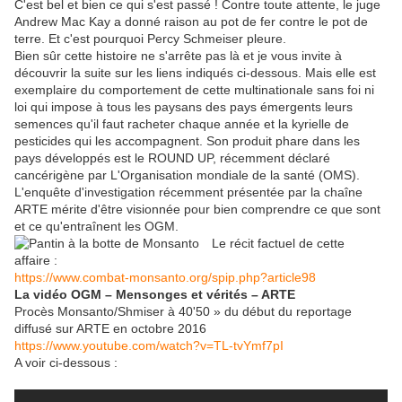
C'est bel et bien ce qui s'est passé ! Contre toute attente, le juge
Andrew Mac Kay a donné raison au pot de fer contre le pot de
terre. Et c'est pourquoi Percy Schmeiser pleure.
Bien sûr cette histoire ne s'arrête pas là et je vous invite à
découvrir la suite sur les liens indiqués ci-dessous. Mais elle est
exemplaire du comportement de cette multinationale sans foi ni
loi qui impose à tous les paysans des pays émergents leurs
semences qu'il faut racheter chaque année et la kyrielle de
pesticides qui les accompagnent. Son produit phare dans les
pays développés est le ROUND UP, récemment déclaré
cancérigène par L'Organisation mondiale de la santé (OMS).
L'enquête d'investigation récemment présentée par la chaîne
ARTE mérite d'être visionnée pour bien comprendre ce que sont
et ce qu'entraînent les OGM.
Le récit factuel de cette
affaire :
https://www.combat-monsanto.org/spip.php?article98
La vidéo OGM – Mensonges et vérités – ARTE
Procès Monsanto/Shmiser à 40'50 » du début du reportage
diffusé sur ARTE en octobre 2016
https://www.youtube.com/watch?v=TL-tvYmf7pI
A voir ci-dessous :