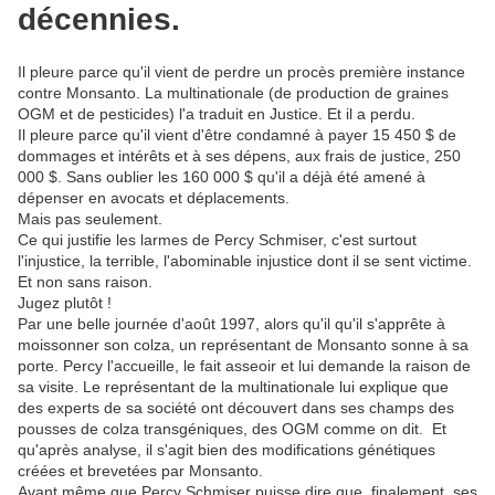
décennies.
Il pleure parce qu'il vient de perdre un procès première instance
contre Monsanto. La multinationale (de production de graines
OGM et de pesticides) l'a traduit en Justice. Et il a perdu.
Il pleure parce qu'il vient d'être condamné à payer 15 450 $ de
dommages et intérêts et à ses dépens, aux frais de justice, 250
000 $. Sans oublier les 160 000 $ qu'il a déjà été amené à
dépenser en avocats et déplacements.
Mais pas seulement.
Ce qui justifie les larmes de Percy Schmiser, c'est surtout
l'injustice, la terrible, l'abominable injustice dont il se sent victime.
Et non sans raison.
Jugez plutôt !
Par une belle journée d'août 1997, alors qu'il qu'il s'apprête à
moissonner son colza, un représentant de Monsanto sonne à sa
porte. Percy l'accueille, le fait asseoir et lui demande la raison de
sa visite. Le représentant de la multinationale lui explique que
des experts de sa société ont découvert dans ses champs des
pousses de colza transgéniques, des OGM comme on dit. Et
qu'après analyse, il s'agit bien des modifications génétiques
créées et brevetées par Monsanto.
Avant même que Percy Schmiser puisse dire que, finalement, ses