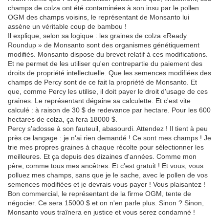
champs de colza ont été contaminées à son insu par le pollen
OGM des champs voisins, le représentant de Monsanto lui
assène un véritable coup de bambou !
Il explique, selon sa logique : les graines de colza «Ready
Roundup » de Monsanto sont des organismes génétiquement
modifiés. Monsanto dispose du brevet relatif à ces modifications.
Et ne permet de les utiliser qu'en contrepartie du paiement des
droits de propriété intellectuelle. Que les semences modifiées des
champs de Percy sont de ce fait la propriété de Monsanto. Et
que, comme Percy les utilise, il doit payer le droit d'usage de ces
graines. Le représentant dégaine sa calculette. Et c'est vite
calculé : à raison de 30 $ de redevance par hectare. Pour les 600
hectares de colza, ça fera 18000 $.
Percy s'adosse à son fauteuil, abasourdi. Attendez ! Il tient à peu
près ce langage : je n'ai rien demandé ! Ce sont mes champs ! Je
trie mes propres graines à chaque récolte pour sélectionner les
meilleures. Et ça depuis des dizaines d'années. Comme mon
père, comme tous mes ancêtres. Et c'est gratuit ! Et vous, vous
polluez mes champs, sans que je le sache, avec le pollen de vos
semences modifiées et je devrais vous payer ! Vous plaisantez !
Bon commercial, le représentant de la firme OGM, tente de
négocier. Ce sera 15000 $ et on n'en parle plus. Sinon ? Sinon,
Monsanto vous traînera en justice et vous serez condamné !